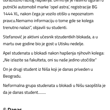
putnički automobil marke ’opel astra‘, registracije BG
1444 XL, nakon čega je vozilo otišlo u nepoznatom
pravcu.Nemamo informaciju o tome gde se kolega
trenutno nalazi“, objavili su studenti.
Stefanović je aktivni učesnik stzudentkih blokada, a u
martu ove godine bio je gost u Utisku nedelje.
Apel studenata u blokadi nakon hapšenja njihovih kolega:
„Ne izlazite sa fakulteta, oni su naše jedino utočište“
On je drugi student iz Niša koji je danas priveden u
Beogradu.
Neformalna grupa studenata u blokadi u Nišu saopštila je
da je danas student........
© Danas