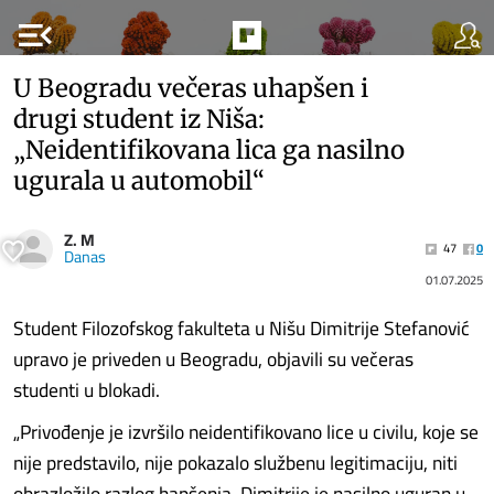
menu_open
U Beogradu večeras uhapšen i
drugi student iz Niša:
„Neidentifikovana lica ga nasilno
ugurala u automobil“
Z. M
47
0
Danas
01.07.2025
Student Filozofskog fakulteta u Nišu Dimitrije Stefanović
upravo je priveden u Beogradu, objavili su večeras
studenti u blokadi.
„Privođenje je izvršilo neidentifikovano lice u civilu, koje se
nije predstavilo, nije pokazalo službenu legitimaciju, niti
obrazložilo razlog hapšenja. Dimitrije je nasilno uguran u