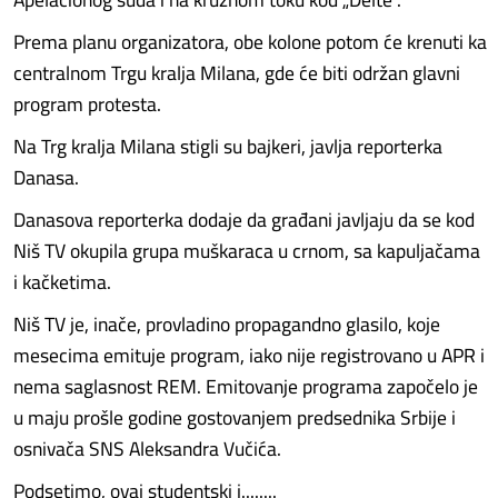
Prema planu organizatora, obe kolone potom će krenuti ka
centralnom Trgu kralja Milana, gde će biti održan glavni
program protesta.
Na Trg kralja Milana stigli su bajkeri, javlja reporterka
Danasa.
Danasova reporterka dodaje da građani javljaju da se kod
Niš TV okupila grupa muškaraca u crnom, sa kapuljačama
i kačketima.
Niš TV je, inače, provladino propagandno glasilo, koje
mesecima emituje program, iako nije registrovano u APR i
nema saglasnost REM. Emitovanje programa započelo je
u maju prošle godine gostovanjem predsednika Srbije i
osnivača SNS Aleksandra Vučića.
Podsetimo, ovaj studentski i........