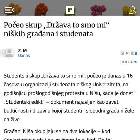
menu_open
Počeo skup „Država to smo mi“
niških građana i studenata
Z. M
48
0
Danas
01.03.2026
Studentski skup „Država to smo mi“, počeo je danas u 16
časova u organizaciji studenata niškog Univerziteta, na
godišnjicu prošlogodišnjeg protesta u Nišu, kada je donet i
„Studentski edikt“ – dokument najavljen kao zavet
budućnosti i državi u kojoj studenti i slobodni građani žele
da žive.
Građani Niša okupljaju se na dve lokacije – kod
Apelacionog suda i na kružnom toku kod „Delte“.