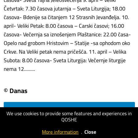
Četvrtak: 7.30 časova jutarnja – Sveta Liturgija; 18.00
časova- Bdenije sa čitanjem 12 Strasnih Jevanđelja. 10.
april- Veliki Petak: 8.00 časova – Carski časovi; 16.00
časova- Večernja sa iznošenjem Plaštanice: 22.00 časa-
Opelo nad grobom Hristovim – Statije -sa ophodom oko
Crkve. Na Veliki petak nema pričešća. 11. april – Velika
Subota: 8.00 časova- Sveta Liturgija: Večernje liturgije
nema 12.........
© Danas
visit website
We use cookies to provide some features and experiences in
QOSHE
More information
.
Close