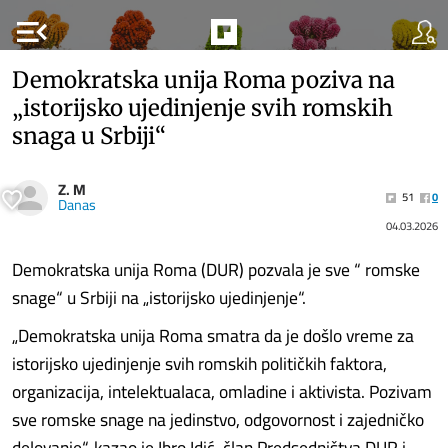
menu_open
Demokratska unija Roma poziva na
„istorijsko ujedinjenje svih romskih
snaga u Srbiji“
Z. M
51
0
Danas
04.03.2026
Demokratska unija Roma (DUR) pozvala je sve “ romske
snage“ u Srbiji na „istorijsko ujedinjenje“.
„Demokratska unija Roma smatra da je došlo vreme za
istorijsko ujedinjenje svih romskih političkih faktora,
organizacija, intelektualaca, omladine i aktivista. Pozivam
sve romske snage na jedinstvo, odgovornost i zajedničko
delovanje“, kazao je Ibro Idić, član Predsedništva DUR i