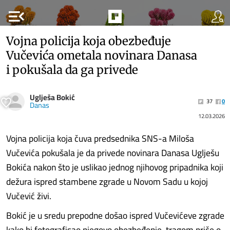
menu_open
Vojna policija koja obezbeđuje
Vučevića ometala novinara Danasa
i pokušala da ga privede
Uglješa Bokić
37
0
Danas
12.03.2026
Vojna policija koja čuva predsednika SNS-a Miloša
Vučevića pokušala je da privede novinara Danasa Uglješu
Bokića nakon što je uslikao jednog njihovog pripadnika koji
dežura ispred stambene zgrade u Novom Sadu u kojoj
Vučević živi.
Bokić je u sredu prepodne došao ispred Vučevićeve zgrade
kako bi fotografisao njegovo obezbeđenje, tragom priče o