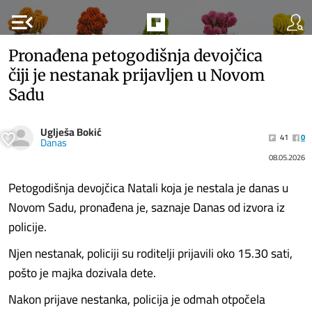
menu_open
Pronađena petogodišnja devojčica
čiji je nestanak prijavljen u Novom
Sadu
Uglješa Bokić
41
0
Danas
08.05.2026
Petogodišnja devojčica Natali koja je nestala je danas u
Novom Sadu, pronađena je, saznaje Danas od izvora iz
policije.
Njen nestanak, policiji su roditelji prijavili oko 15.30 sati,
pošto je majka dozivala dete.
Nakon prijave nestanka, policija je odmah otpočela