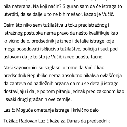
bila naterana. Na koji način? Siguran sam da će istraga to
utvrditi, da se dalje u to ne bih mešao“, kazao je Vučić.
Osim što niko sem tužilaštva u toku predistražnog i
istražnog postupka nema pravo da nešto kvalifikuje kao
krivično delo, predsednik je izneo i detalje istrage koje
mogu posedovati isključivo tužilaštvo, policija i sud, pod
uslovom da je to što je Vučić izneo uopšte tačno.
Naši sagovornici su saglasni u tome da Vučić kao
predsednik Republike nema apsolutno nikakva ovlašćenja
da zahteva od nadležnih organa da mu se detalji istrage
dostavljaju i da je po tom pitanju jednak pred zakonom kao
i svaki drugi građanin ove zemlje.
Lazić: Moguće ometanje istrage i krivično delo
Tužilac Radovan Lazić kaže za Danas da predsednik