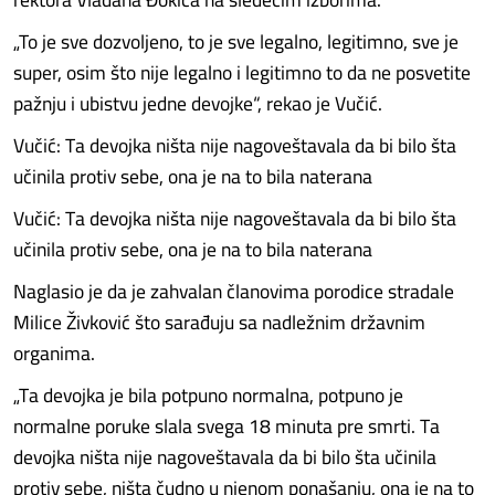
„To je sve dozvoljeno, to je sve legalno, legitimno, sve je
super, osim što nije legalno i legitimno to da ne posvetite
pažnju i ubistvu jedne devojke“, rekao je Vučić.
Vučić: Ta devojka ništa nije nagoveštavala da bi bilo šta
učinila protiv sebe, ona je na to bila naterana
Vučić: Ta devojka ništa nije nagoveštavala da bi bilo šta
učinila protiv sebe, ona je na to bila naterana
Naglasio je da je zahvalan članovima porodice stradale
Milice Živković što sarađuju sa nadležnim državnim
organima.
„Ta devojka je bila potpuno normalna, potpuno je
normalne poruke slala svega 18 minuta pre smrti. Ta
devojka ništa nije nagoveštavala da bi bilo šta učinila
protiv sebe, ništa čudno u njenom ponašanju, ona je na to