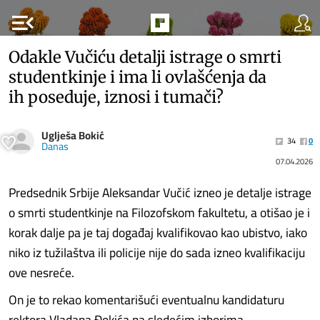
menu_open
Odakle Vučiću detalji istrage o smrti
studentkinje i ima li ovlašćenja da
ih poseduje, iznosi i tumači?
Uglješa Bokić
34
0
Danas
07.04.2026
Predsednik Srbije Aleksandar Vučić izneo je detalje istrage
o smrti studentkinje na Filozofskom fakultetu, a otišao je i
korak dalje pa je taj događaj kvalifikovao kao ubistvo, iako
niko iz tužilaštva ili policije nije do sada izneo kvalifikaciju
ove nesreće.
On je to rekao komentarišući eventualnu kandidaturu
rektora Vladana Đokića na sledećim izborima.