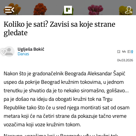
menu_open
Koliko je sati? Zavisi sa koje strane
gledate
Uglješa Bokić
44
0
Danas
04.03.2026
Nakon što je gradonačelnik Beograda Aleksandar Šapić
uspeo da pokrije Beograd kružnim tokovima, u jednom
trenutku je shvatio da je to nekako siromašno, golišavo…
pa je došao na ideju da obogati kružni tok na Trgu
Republike tako što će u sred njega montirati sat od osam
metara koji će na četiri strane da pokazuje tačno vreme
vozačima koji voze kružnim tokom.
Naravno, vozačima koji u Beogradu uđu u kružni tok