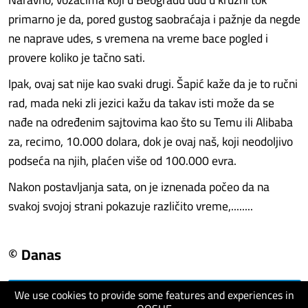
primarno je da, pored gustog saobraćaja i pažnje da negde
ne naprave udes, s vremena na vreme bace pogled i
provere koliko je tačno sati.
Ipak, ovaj sat nije kao svaki drugi. Šapić kaže da je to ručni
rad, mada neki zli jezici kažu da takav isti može da se
nađe na određenim sajtovima kao što su Temu ili Alibaba
za, recimo, 10.000 dolara, dok je ovaj naš, koji neodoljivo
podseća na njih, plaćen više od 100.000 evra.
Nakon postavljanja sata, on je iznenada počeo da na
svakoj svojoj strani pokazuje različito vreme,........
© Danas
We use cookies to provide some features and experiences in