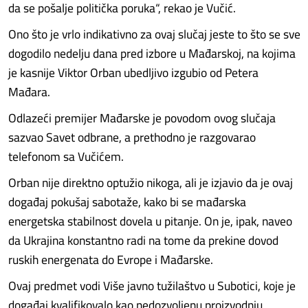
da se pošalje politička poruka“, rekao je Vučić.
Ono što je vrlo indikativno za ovaj slučaj jeste to što se sve
dogodilo nedelju dana pred izbore u Mađarskoj, na kojima
je kasnije Viktor Orban ubedljivo izgubio od Petera
Mađara.
Odlazeći premijer Mađarske je povodom ovog slučaja
sazvao Savet odbrane, a prethodno je razgovarao
telefonom sa Vučićem.
Orban nije direktno optužio nikoga, ali je izjavio da je ovaj
događaj pokušaj sabotaže, kako bi se mađarska
energetska stabilnost dovela u pitanje. On je, ipak, naveo
da Ukrajina konstantno radi na tome da prekine dovod
ruskih energenata do Evrope i Mađarske.
Ovaj predmet vodi Više javno tužilaštvo u Subotici, koje je
događaj kvalifikovalo kao nedozvoljenu proizvodnju,