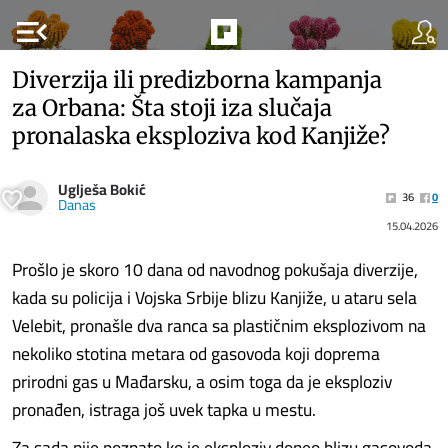
menu_open
Diverzija ili predizborna kampanja
za Orbana: Šta stoji iza slučaja
pronalaska eksploziva kod Kanjiže?
Uglješa Bokić
36
0
Danas
15.04.2026
Prošlo je skoro 10 dana od navodnog pokušaja diverzije,
kada su policija i Vojska Srbije blizu Kanjiže, u ataru sela
Velebit, pronašle dva ranca sa plastičnim eksplozivom na
nekoliko stotina metara od gasovoda koji doprema
prirodni gas u Mađarsku, a osim toga da je eksploziv
pronađen, istraga još uvek tapka u mestu.
Za sada nije poznato ko je eksploziv doneo blizu gasovoda,