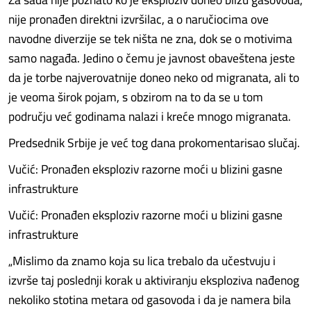
nije pronađen direktni izvršilac, a o naručiocima ove
navodne diverzije se tek ništa ne zna, dok se o motivima
samo nagađa. Jedino o čemu je javnost obaveštena jeste
da je torbe najverovatnije doneo neko od migranata, ali to
je veoma širok pojam, s obzirom na to da se u tom
području već godinama nalazi i kreće mnogo migranata.
Predsednik Srbije je već tog dana prokomentarisao slučaj.
Vučić: Pronađen eksploziv razorne moći u blizini gasne
infrastrukture
Vučić: Pronađen eksploziv razorne moći u blizini gasne
infrastrukture
„Mislimo da znamo koja su lica trebalo da učestvuju i
izvrše taj poslednji korak u aktiviranju eksploziva nađenog
nekoliko stotina metara od gasovoda i da je namera bila