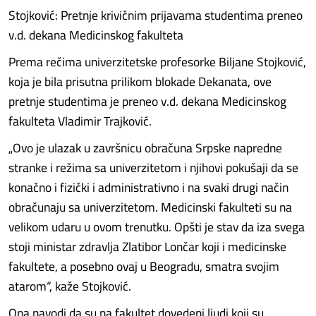
Stojković: Pretnje krivičnim prijavama studentima preneo
v.d. dekana Medicinskog fakulteta
Prema rečima univerzitetske profesorke Biljane Stojković,
koja je bila prisutna prilikom blokade Dekanata, ove
pretnje studentima je preneo v.d. dekana Medicinskog
fakulteta Vladimir Trajković.
„Ovo je ulazak u završnicu obračuna Srpske napredne
stranke i režima sa univerzitetom i njihovi pokušaji da se
konačno i fizički i administrativno i na svaki drugi način
obračunaju sa univerzitetom. Medicinski fakulteti su na
velikom udaru u ovom trenutku. Opšti je stav da iza svega
stoji ministar zdravlja Zlatibor Lončar koji i medicinske
fakultete, a posebno ovaj u Beogradu, smatra svojim
atarom“, kaže Stojković.
Ona navodi da su na fakultet dovedeni ljudi koji su