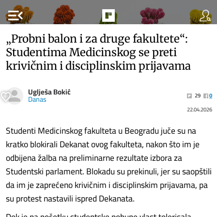
menu_open
„Probni balon i za druge fakultete“:
Studentima Medicinskog se preti
krivičnim i disciplinskim prijavama
Uglješa Bokić
29
0
Danas
22.04.2026
Studenti Medicinskog fakulteta u Beogradu juče su na
kratko blokirali Dekanat ovog fakulteta, nakon što im je
odbijena žalba na preliminarne rezultate izbora za
Studentski parlament. Blokadu su prekinuli, jer su saopštili
da im je zaprećeno krivičnim i disciplinskim prijavama, pa
su protest nastavili ispred Dekanata.
Dok je na početku studentske pobune vlast tolerisala