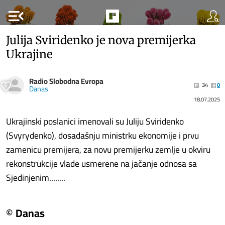
menu_open
Julija Sviridenko je nova premijerka
Ukrajine
Radio Slobodna Evropa
34
0
Danas
18.07.2025
Ukrajinski poslanici imenovali su Juliju Sviridenko
(Svyrydenko), dosadašnju ministrku ekonomije i prvu
zamenicu premijera, za novu premijerku zemlje u okviru
rekonstrukcije vlade usmerene na jačanje odnosa sa
Sjedinjenim........
© Danas