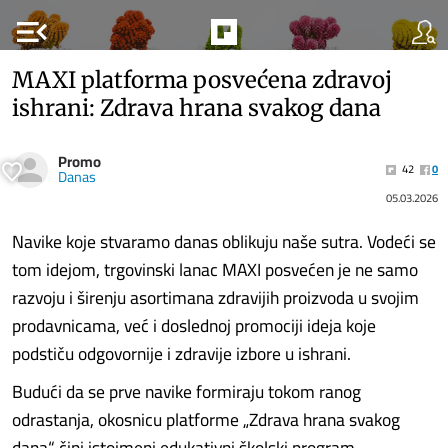
menu_open
MAXI platforma posvećena zdravoj
ishrani: Zdrava hrana svakog dana
Promo
42
0
Danas
05.03.2026
Navike koje stvaramo danas oblikuju naše sutra. Vodeći se
tom idejom, trgovinski lanac MAXI posvećen je ne samo
razvoju i širenju asortimana zdravijih proizvoda u svojim
prodavnicama, već i doslednoj promociji ideja koje
podstiču odgovornije i zdravije izbore u ishrani.
Budući da se prve navike formiraju tokom ranog
odrastanja, okosnicu platforme „Zdrava hrana svakog
dana“ čini istoimeni edukativni školski program,