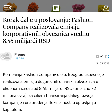
menu_open
Korak dalje u poslovanju: Fashion
Company realizovala emisiju
korporativnih obveznica vrednu
8,45 milijardi RSD
Promo
45
0
Danas
31.03.2026
Kompanija Fashion Company d.o.o. Beograd uspešno je
realizovala emisiju dugoročnih dinarskih obveznica u
ukupnom iznosu od 8,45 milijardi RSD (približno 72
miliona evra), sa ciljem finansiranja daljeg razvoja
kompanije i unapređenja fleksibilnosti u upravljanju
kapitalom.