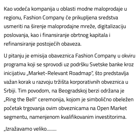
Kao vodeća kompanija u oblasti modne maloprodaje u
regionu, Fashion Company će prikupljena sredstva
usmeriti na širenje maloprodajne mreže, digitalizaciju
poslovanja, kao i finansiranje obrtnog kapitala i
refinansiranje postojećih obaveza.
U pitanju je emisija obaveznica Fashion Company u okviru
programa koji se sprovodi uz podršku Svetske banke kroz
inicijativu „Market-Relevant Roadmap“, što predstavlja
važan korak u razvoju tržišta korporativnih obveznica u
Srbiji. Tim povodom, na Beogradskoj berzi održana je
„Ring the Bell“ ceremonija, kojom je simbolično obeležen
početak trgovanja ovim obveznicama na Open Market
segmentu, namenjenom kvalifikovanim investitorima.
„Izražavamo veliko........