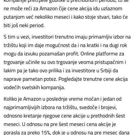
ne može reći za Amazon čije cene akcija idu uzlaznom
putanjom već nekoliko meseci i kako stoje stvari, tako će
biti još neki period.
S tim u vezi, investitori trenutno imaju primamljiv izbor na
tržištu koji im daje mogućnost da i na kratki i na dugi rok
mogu da izvuku pozamašan profit. Online platforme za
trgovanje učinile su ovo trgovanje veoma pristupačnim i
lakim pa je tako ovo prilika i za investitore u Srbiji da
naprave pametan potez. Pogledajte trenutne cene akcija
vodećih svetskih kompanija.
Koliko je Amazon u poslednje vreme moćan i jedan od
najprimamljivijih izbora na tržištu, svedoče i brojevi,
odnosno kretanje njegove cene akcije u prethodnih šest
meseci. U odnosu na pre šest meseci cena akcije je
porasla za preko 15%, dok je u odnosu na pre mesec dana