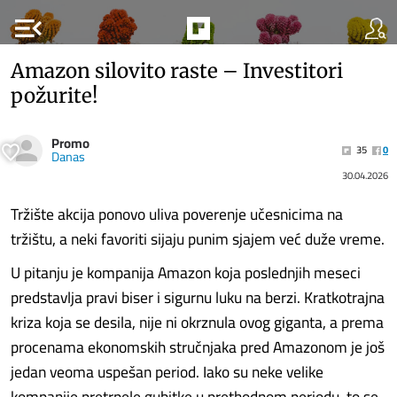
menu_open
Amazon silovito raste – Investitori
požurite!
Promo
35
0
Danas
30.04.2026
Tržište akcija ponovo uliva poverenje učesnicima na
tržištu, a neki favoriti sijaju punim sjajem već duže vreme.
U pitanju je kompanija Amazon koja poslednjih meseci
predstavlja pravi biser i sigurnu luku na berzi. Kratkotrajna
kriza koja se desila, nije ni okrznula ovog giganta, a prema
procenama ekonomskih stručnjaka pred Amazonom je još
jedan veoma uspešan period. Iako su neke velike
kompanije pretrpele gubitke u prethodnom periodu, to se