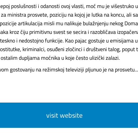
lepoj poslušnosti i odanosti ovoj vlasti, moć mu je višestruko
a ministra prosvete, poziciju na kojoj je lutka na koncu, ali 
pozicije artikulacija misli mu nalikuje bulažnjenju nekog Doma
aka kroz čiju primitivnu svest se secira i razobličava izopače
oteskno i nedostojno funkcije. Kao pajac gostuje u emisijama 
ostitutke, kriminalci, osuđeni zločinci i društveni talog, poput 
i ostalim dupljama moćnika u koje često ulizički zalazi.
m gostovanju na režimskoj televiziji pljunuo je na prosvetu.....
visit website