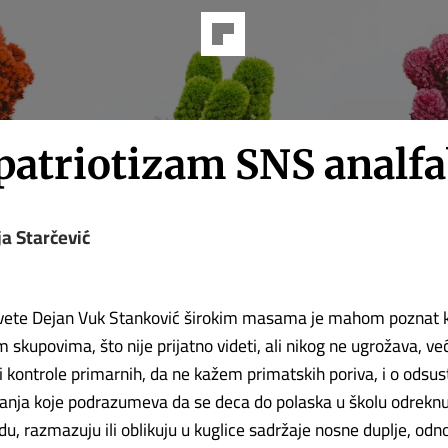
 patriotizam SNS analf
a Starčević
svete Dejan Vuk Stanković širokim masama je mahom poznat 
 skupovima, što nije prijatno videti, ali nikog ne ugrožava, ve
kontrole primarnih, da ne kažem primatskih poriva, i o odsu
anja koje podrazumeva da se deca do polaska u školu odreknu
du, razmazuju ili oblikuju u kuglice sadržaje nosne duplje, odn