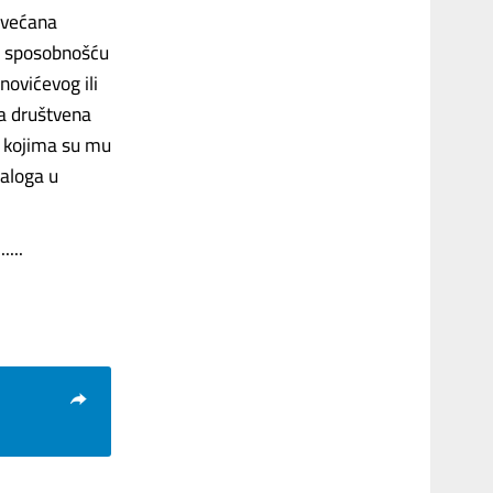
 uvećana
sa sposobnošću
novićevog ili
na društvena
u kojima su mu
taloga u
...