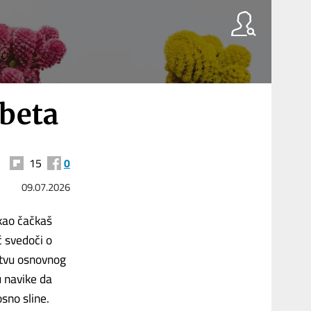
abeta
15
0
09.07.2026
kao čačkaš
ć svedoči o
stvu osnovnog
 navike da
osno sline.