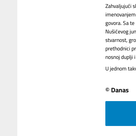
Zahvaljujući s
imenovanjem z
govora. Sa te 
Nušićevog jun
stvarnost, gr
prethodnici pr
nosnoj duplji 
U jednom takvo
© Danas