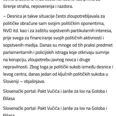
širenje straha, nepoverenja i razdora.
– Desnica je takve situacije često zloupotrebljavala za
političke obračune sam svojim političkim oponentima,
NVO itd. kao i za zaštitu sopstvenih partikularnih interesa,
prije svega za financiranje svojih političnih aktivnosti i
sopstvenih medija. Danas su mnoge od tih praksi predmet
parlamentarnih i policijskih istraga koje otkrivaju sumnje
na korupciju, zloupotrebu javnog novca i druge
nepravilnosti. Zbog toga je politički sukob između desnice i
levog centra, danas jedan od ključnih političkih sukoba u
Sloveniji – objašnjava.
Slovenački portal: Pakt Vučića i Janše za lov na Goloba i
Đilasa
Slovenački portal: Pakt Vučića i Janše za lov na Goloba i
Đilasa