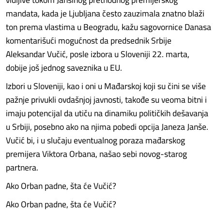
mandata, kada je Ljubljana često zauzimala znatno blaži
ton prema vlastima u Beogradu, kažu sagovornice Danasa
komentarišući mogućnost da predsednik Srbije
Aleksandar Vučić, posle izbora u Sloveniji 22. marta,
dobije još jednog saveznika u EU.
Izbori u Sloveniji, kao i oni u Mađarskoj koji su čini se više
pažnje privukli ovdašnjoj javnosti, takođe su veoma bitni i
imaju potencijal da utiču na dinamiku političkih dešavanja
u Srbiji, posebno ako na njima pobedi opcija Janeza Janše.
Vučić bi, i u slučaju eventualnog poraza mađarskog
premijera Viktora Orbana, našao sebi novog-starog
partnera.
Ako Orban padne, šta će Vučić?
Ako Orban padne, šta će Vučić?