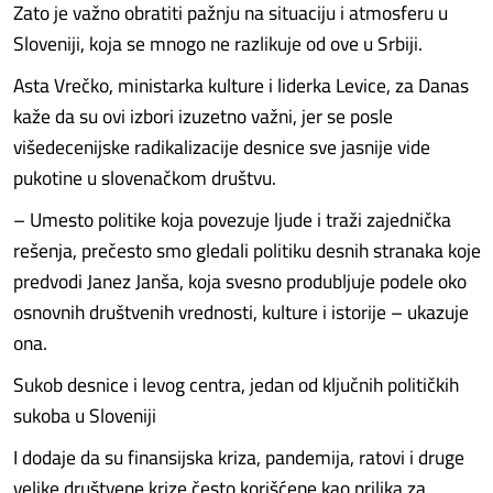
Zato je važno obratiti pažnju na situaciju i atmosferu u
Sloveniji, koja se mnogo ne razlikuje od ove u Srbiji.
Asta Vrečko, ministarka kulture i liderka Levice, za Danas
kaže da su ovi izbori izuzetno važni, jer se posle
višedecenijske radikalizacije desnice sve jasnije vide
pukotine u slovenačkom društvu.
– Umesto politike koja povezuje ljude i traži zajednička
rešenja, prečesto smo gledali politiku desnih stranaka koje
predvodi Janez Janša, koja svesno produbljuje podele oko
osnovnih društvenih vrednosti, kulture i istorije – ukazuje
ona.
Sukob desnice i levog centra, jedan od ključnih političkih
sukoba u Sloveniji
I dodaje da su finansijska kriza, pandemija, ratovi i druge
velike društvene krize često korišćene kao prilika za