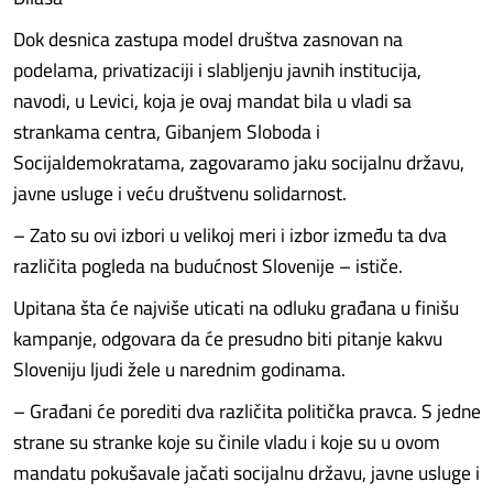
Dok desnica zastupa model društva zasnovan na
podelama, privatizaciji i slabljenju javnih institucija,
navodi, u Levici, koja je ovaj mandat bila u vladi sa
strankama centra, Gibanjem Sloboda i
Socijaldemokratama, zagovaramo jaku socijalnu državu,
javne usluge i veću društvenu solidarnost.
– Zato su ovi izbori u velikoj meri i izbor između ta dva
različita pogleda na budućnost Slovenije – ističe.
Upitana šta će najviše uticati na odluku građana u finišu
kampanje, odgovara da će presudno biti pitanje kakvu
Sloveniju ljudi žele u narednim godinama.
– Građani će porediti dva različita politička pravca. S jedne
strane su stranke koje su činile vladu i koje su u ovom
mandatu pokušavale jačati socijalnu državu, javne usluge i