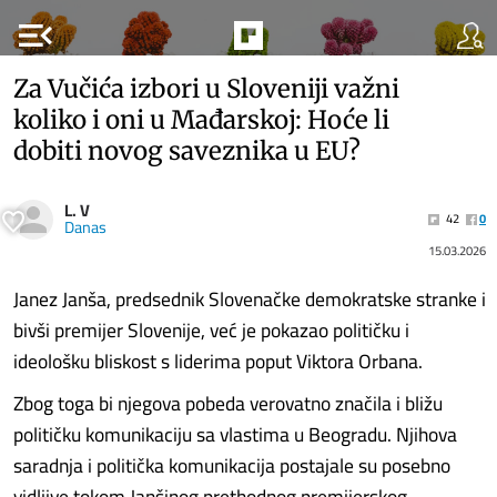
menu_open
Za Vučića izbori u Sloveniji važni
koliko i oni u Mađarskoj: Hoće li
dobiti novog saveznika u EU?
L. V
42
0
Danas
15.03.2026
Janez Janša, predsednik Slovenačke demokratske stranke i
bivši premijer Slovenije, već je pokazao političku i
ideološku bliskost s liderima poput Viktora Orbana.
Zbog toga bi njegova pobeda verovatno značila i bližu
političku komunikaciju sa vlastima u Beogradu. Njihova
saradnja i politička komunikacija postajale su posebno
vidljive tokom Janšinog prethodnog premijerskog