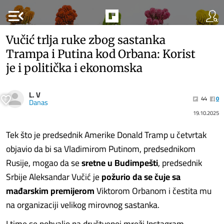
menu_open
Vučić trlja ruke zbog sastanka
Trampa i Putina kod Orbana: Korist
je i politička i ekonomska
L. V
44
0
Danas
19.10.2025
Tek što je predsednik Amerike Donald Tramp u četvrtak
objavio da bi sa Vladimirom Putinom, predsednikom
Rusije, mogao da se
sretne u Budimpešti
, predsednik
Srbije Aleksandar Vučić je
požurio da se čuje sa
mađarskim premijerom
Viktorom Orbanom i čestita mu
na organizaciji velikog mirovnog sastanka.
I time se pohvalio na društvenoj mreži Instagram.