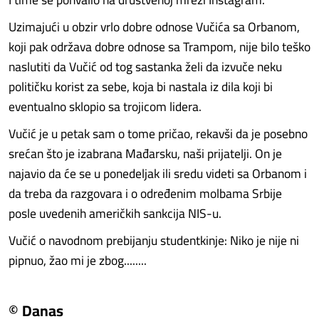
Uzimajući u obzir vrlo dobre odnose Vučića sa Orbanom,
koji pak održava dobre odnose sa Trampom, nije bilo teško
naslutiti da Vučić od tog sastanka želi da izvuče neku
političku korist za sebe, koja bi nastala iz dila koji bi
eventualno sklopio sa trojicom lidera.
Vučić je u petak sam o tome pričao, rekavši da je posebno
srećan što je izabrana Mađarsku, naši prijatelji. On je
najavio da će se u ponedeljak ili sredu videti sa Orbanom i
da treba da razgovara i o određenim molbama Srbije
posle uvedenih američkih sankcija NIS-u.
Vučić o navodnom prebijanju studentkinje: Niko je nije ni
pipnuo, žao mi je zbog........
© Danas