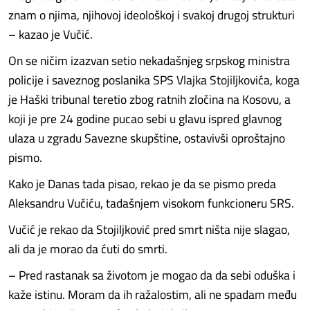
znam o njima, njihovoj ideološkoj i svakoj drugoj strukturi
– kazao je Vučić.
On se ničim izazvan setio nekadašnjeg srpskog ministra
policije i saveznog poslanika SPS Vlajka Stojiljkovića, koga
je Haški tribunal teretio zbog ratnih zločina na Kosovu, a
koji je pre 24 godine pucao sebi u glavu ispred glavnog
ulaza u zgradu Savezne skupštine, ostavivši oproštajno
pismo.
Kako je Danas tada pisao, rekao je da se pismo preda
Aleksandru Vučiću, tadašnjem visokom funkcioneru SRS.
Vučić je rekao da Stojiljković pred smrt ništa nije slagao,
ali da je morao da ćuti do smrti.
– Pred rastanak sa životom je mogao da da sebi oduška i
kaže istinu. Moram da ih ražalostim, ali ne spadam među