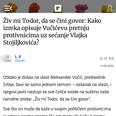
menu_open
Živ mi Todor, da se čini govor: Kako
izreka opisuje Vučićevu pretnju
protivnicima uz sećanje Vlajka
Stojiljkovića?
L. V
27
0
Danas
11.05.2026
Otkako je došao na vlast Aleksandar Vučić, predsednik
Srbije, bavi se samo jednom temom – ostanak na vlasti, i
njegovi javni nastupi se sve češće svode na suštinu naše
narodne izreke: „Živ mi Todor, da se čini govor“.
Sve što on može da kaže o svojim političkim protivnicima
je sitnica prema onome šta oni mogu da kažu o njemu,