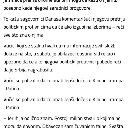
posebno kada njegovi saradnici progovore.
To kažu sagovornici Danasa komentarišući njegovu pretnju
političkim protivnicima da će ako izgubi na izborima – reći
sve što zna o njima.
Vučić, koji se stalno hvali da mu informacije svih službi
dolaze na sto, u subotu je obilazeći opštinu Šid rekao i
upozorio da će ako njegovi politički protivnici pobede reći
da je Srbija nagrabusila.
Vučić se pohvalio da će imati lepši doček u Kini od Trampa
i Putina
Vučić se pohvalio da će imati lepši doček u Kini od Trampa
i Putina
– Jer ih ja odlično znam. Postoji milion stvari o kojima ne
mogu da govorim. Obavezan sam čuvanjem tajne. Svašta