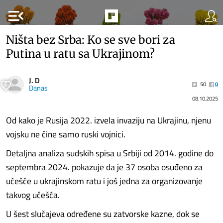
menu_open
Ništa bez Srba: Ko se sve bori za
Putina u ratu sa Ukrajinom?
J. D
50
0
Danas
08.10.2025
Od kako je Rusija 2022. izvela invaziju na Ukrajinu, njenu
vojsku ne čine samo ruski vojnici.
Detaljna analiza sudskih spisa u Srbiji od 2014. godine do
septembra 2024. pokazuje da je 37 osoba osuđeno za
učešće u ukrajinskom ratu i još jedna za organizovanje
takvog učešća.
U šest slučajeva određene su zatvorske kazne, dok se