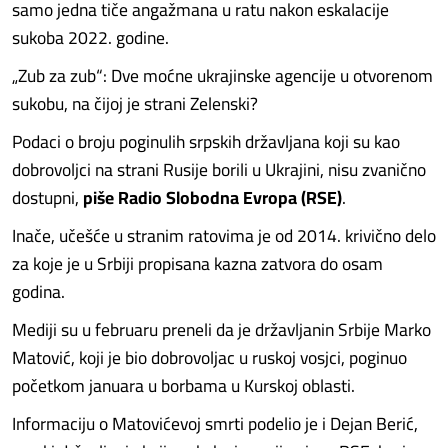
samo jedna tiče angažmana u ratu nakon eskalacije
sukoba 2022. godine.
„Zub za zub“: Dve moćne ukrajinske agencije u otvorenom
sukobu, na čijoj je strani Zelenski?
Podaci o broju poginulih srpskih državljana koji su kao
dobrovoljci na strani Rusije borili u Ukrajini, nisu zvanično
dostupni,
piše Radio Slobodna Evropa (RSE)
.
Inače, učešće u stranim ratovima je od 2014. krivično delo
za koje je u Srbiji propisana kazna zatvora do osam
godina.
Mediji su u februaru preneli da je državljanin Srbije Marko
Matović, koji je bio dobrovoljac u ruskoj vosjci, poginuo
početkom januara u borbama u Kurskoj oblasti.
Informaciju o Matovićevoj smrti podelio je i Dejan Berić,