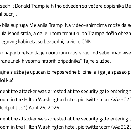
sednik Donald Tramp je hitno odveden sa večere dopisnika Be
i pucnji.
e bila supruga Melanija Tramp. Na video-snimcima može da se
ula ispod stola, a da je u tom trenutku po Trampa došlo obezb
njegovog kabineta su bezbedni, javio je CNN.
n napada rekao da je naoružani muškarac kod sebe imao više o
rane „nekih veoma hrabrih pripadnika“ Tajne službe.
Tajne službe je upucan iz neposredne blizine, ali ga je spasao p
oj kući.
nt the attacker was arrested at the security gate entering 
room in the Hilton Washington hotel. pic.twitter.com/vAa5C
ilentpolitics1) April 26, 2026
nt the attacker was arrested at the security gate entering 
oom in the Hilton Washington hotel. pic.twitter.com/vAa5C