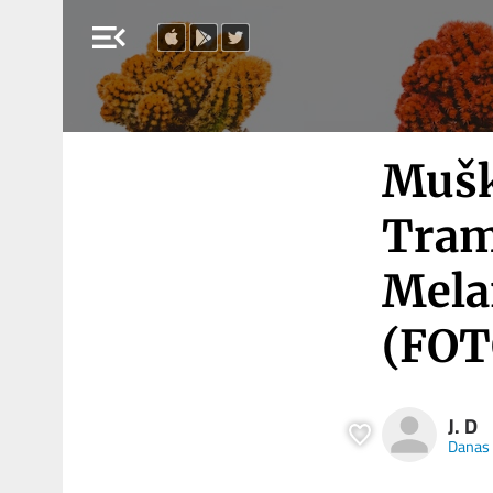
menu_open
Mušk
Tram
Melan
(FOT
J. D
Danas