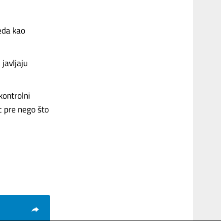
eda kao
javljaju
kontrolni
c pre nego što