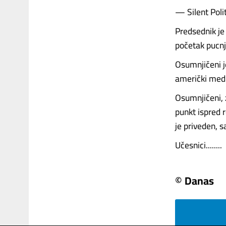
— Silent Polit
Predsednik je
početak pucnj
Osumnjičeni je
američki medi
Osumnjičeni, 
punkt ispred r
je priveden, sa
Učesnici........
© Danas