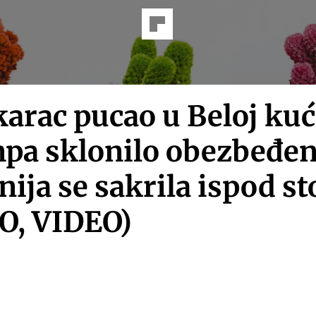
arac pucao u Beloj kuć
pa sklonilo obezbeđen
ija se sakrila ispod st
O, VIDEO)