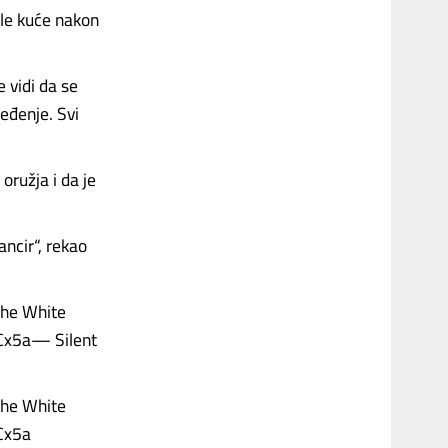
le kuće nakon
 vidi da se
eđenje. Svi
ružja i da je
ancir“, rekao
the White
2Cx5a— Silent
the White
2Cx5a