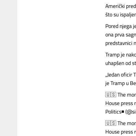
Američki pred
što su ispaljen
Pored njega j
ona prva sagn
predstavnici 
Tramp je nako
uhapšen od st
„Jedan oficir 
je Tramp u Bel
🇺🇸 The mome
House press 
Politics◾️ (@s
🇺🇸 The mome
House press r