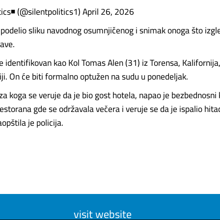
ics◾️ (@silentpolitics1) April 26, 2026
 podelio sliku navodnog osumnjičenog i snimak onoga što izgl
ave.
 identifikovan kao Kol Tomas Alen (31) iz Torensa, Kalifornija, 
ji. On će biti formalno optužen na sudu u ponedeljak.
za koga se veruje da je bio gost hotela, napao je bezbednosni 
estorana gde se održavala večera i veruje se da je ispalio hita
opštila je policija.
visit website