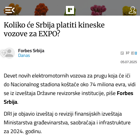
menu_open
Koliko će Srbija platiti kineske
vozove za EXPO?
Forbes Srbija
37
0
Danas
05.07.2025
Devet novih elektromotornih vozova za prugu koja će ići
do Nacionalnog stadiona koštaće oko 74 miliona evra, vidi
se iz izveštaja Državne revizorske institucije, piše
Forbes
Srbija
.
DRI je objavio izveštaj o reviziji finansijskih izveštaja
Ministarstva građevinarstva, saobraćaja i infrastrukture
za 2024. godinu.