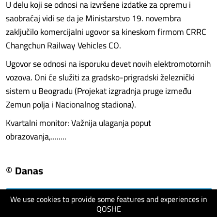
U delu koji se odnosi na izvršene izdatke za opremu i
saobraćaj vidi se da je Ministarstvo 19. novembra
zaključilo komercijalni ugovor sa kineskom firmom CRRC
Changchun Railway Vehicles CO.
Ugovor se odnosi na isporuku devet novih elektromotornih
vozova. Oni će služiti za gradsko-prigradski železnički
sistem u Beogradu (Projekat izgradnja pruge između
Zemun polja i Nacionalnog stadiona).
Kvartalni monitor: Važnija ulaganja poput
obrazovanja,........
© Danas
We use cookies to provide some features and experiences in
visit website
QOSHE