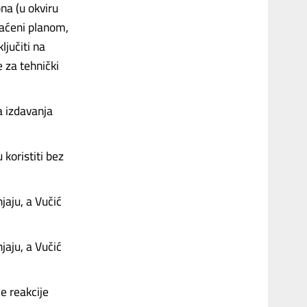
a (u okviru
vaćeni planom,
ljučiti na
 za tehnički
a izdavanja
koristiti bez
jaju, a Vučić
jaju, a Vučić
je reakcije