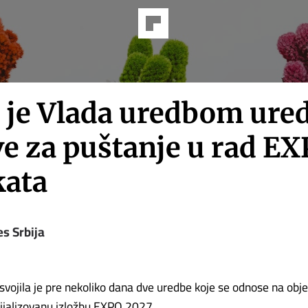
 je Vlada uredbom ured
ve za puštanje u rad E
kata
s Srbija
svojila je pre nekoliko dana dve uredbe koje se odnose na obje
ijalizovanu izložbu EXPO 2027.