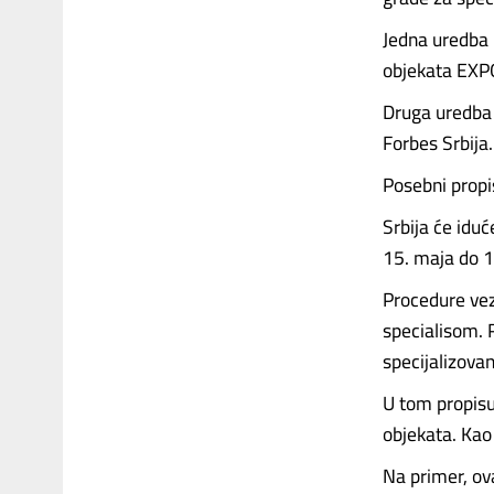
Jedna uredba 
objekata EXPO
Druga uredba s
Forbes Srbija.
Posebni propi
Srbija će iduć
15. maja do 1
Procedure vez
specialisom. 
specijalizova
U tom propisu
objekata. Kao 
Na primer, ova