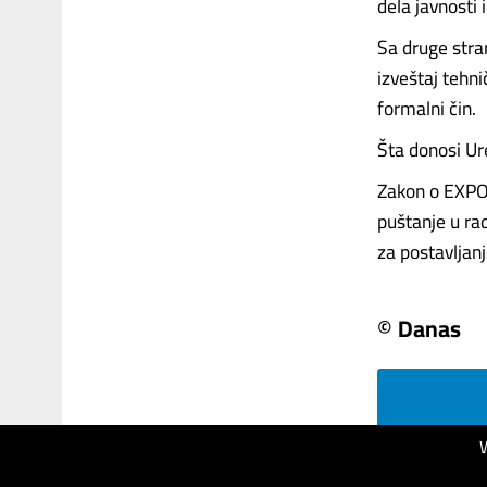
dela javnosti 
Sa druge stran
izveštaj tehni
formalni čin.
Šta donosi Ur
Zakon o EXPO 
puštanje u rad
za postavljanje
© Danas