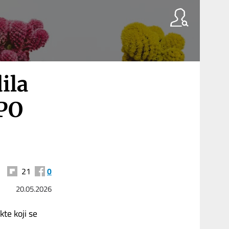
ila
XPO
21
0
20.05.2026
kte koji se