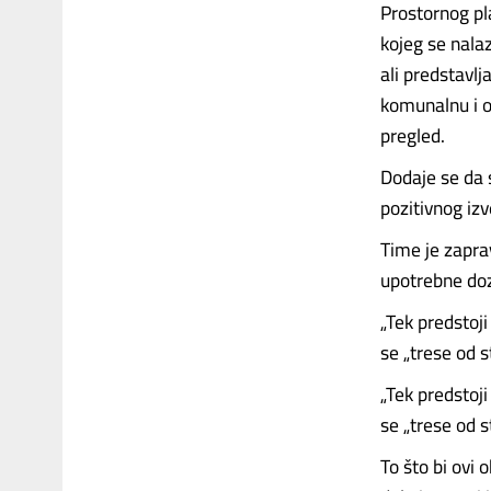
Prostornog pl
kojeg se nalaz
ali predstavlj
komunalnu i o
pregled.
Dodaje se da 
pozitivnog izv
Time je zapra
upotrebne dozv
„Tek predstoj
se „trese od s
„Tek predstoj
se „trese od s
To što bi ovi 