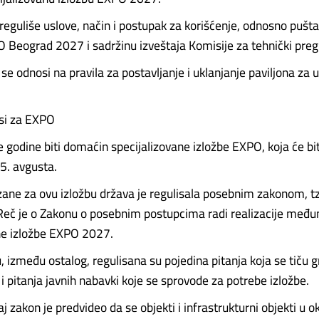
reguliše uslove, način i postupak za korišćenje, odnosno pušta
 Beograd 2027 i sadržinu izveštaja Komisije za tehnički preg
e odnosi na pravila za postavljanje i uklanjanje paviljona za 
si za EXPO
e godine biti domaćin specijalizovane izložbe EXPO, koja će bi
5. avgusta.
ane za ovu izložbu država je regulisala posebnim zakonom, tz
Reč je o Zakonu o posebnim postupcima radi realizacije međ
ne izložbe EXPO 2027.
, između ostalog, regulisana su pojedina pitanja koja se tiču 
i pitanja javnih nabavki koje se sprovode za potrebe izložbe.
j zakon je predvideo da se objekti i infrastrukturni objekti u o