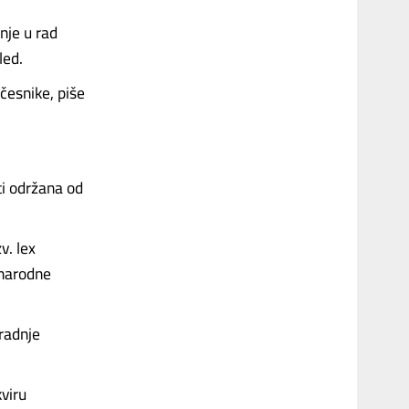
nje u rad
led.
učesnike, piše
ti održana od
v. lex
unarodne
gradnje
kviru