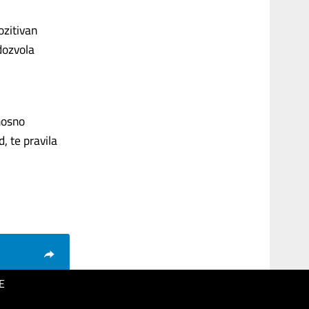
ozitivan
 dozvola
nosno
, te pravila
E