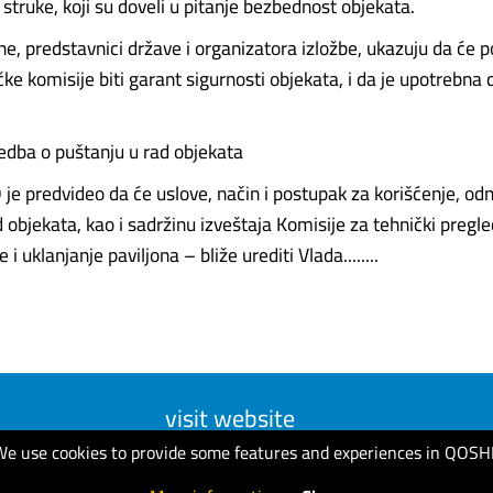
i struke, koji su doveli u pitanje bezbednost objekata.
e, predstavnici države i organizatora izložbe, ukazuju da će p
čke komisije biti garant sigurnosti objekata, i da je upotrebna
edba o puštanju u rad objekata
je predvideo da će uslove, način i postupak za korišćenje, od
 objekata, kao i sadržinu izveštaja Komisije za tehnički pregled
 i uklanjanje paviljona – bliže urediti Vlada........
visit website
We use cookies to provide some features and experiences in QOSH