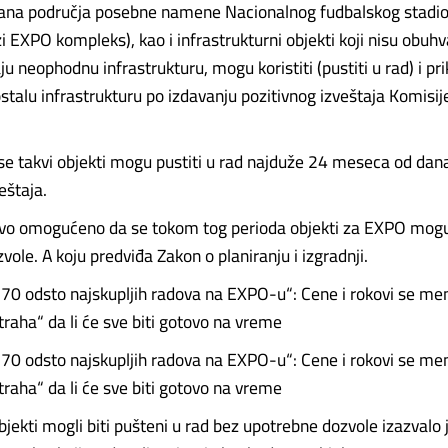
ana područja posebne namene Nacionalnog fudbalskog stadion
i EXPO kompleks), kao i infrastrukturni objekti koji nisu obuh
aju neophodnu infrastrukturu, mogu koristiti (pustiti u rad) i prik
stalu infrastrukturu po izdavanju pozitivnog izveštaja Komisije
se takvi objekti mogu pustiti u rad najduže 24 meseca od dan
eštaja.
vo omogućeno da se tokom tog perioda objekti za EXPO mogu 
ole. A koju predviđa Zakon o planiranju i izgradnji.
i 70 odsto najskupljih radova na EXPO-u“: Cene i rokovi se men
traha“ da li će sve biti gotovo na vreme
i 70 odsto najskupljih radova na EXPO-u“: Cene i rokovi se men
traha“ da li će sve biti gotovo na vreme
objekti mogli biti pušteni u rad bez upotrebne dozvole izazvalo 