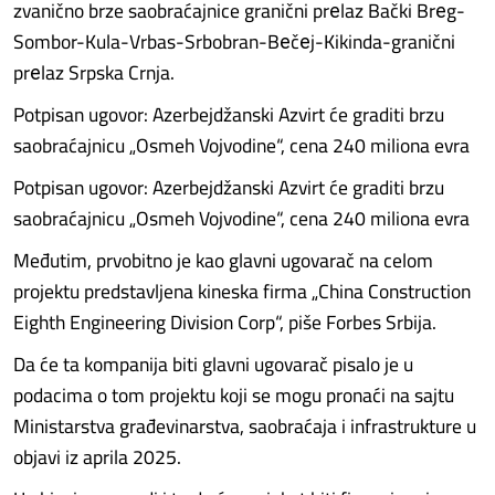
zvanično brze saobraćajnice granični prеlaz Bački Brеg-
Sombor-Kula-Vrbas-Srbobran-Bеčеj-Kikinda-granični
prеlaz Srpska Crnja.
Potpisan ugovor: Azerbejdžanski Azvirt će graditi brzu
saobraćajnicu „Osmeh Vojvodine“, cena 240 miliona evra
Potpisan ugovor: Azerbejdžanski Azvirt će graditi brzu
saobraćajnicu „Osmeh Vojvodine“, cena 240 miliona evra
Međutim, prvobitno je kao glavni ugovarač na celom
projektu predstavljena kineska firma „China Construction
Eighth Engineering Division Corp“, piše Forbes Srbija.
Da će ta kompanija biti glavni ugovarač pisalo je u
podacima o tom projektu koji se mogu pronaći na sajtu
Ministarstva građevinarstva, saobraćaja i infrastrukture u
objavi iz aprila 2025.