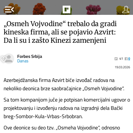
menu_open
„Osmeh Vojvodine“ trebalo da gradi
kineska firma, ali se pojavio Azvirt:
Da li su i zašto Kinezi zamenjeni
Forbes Srbija
41
0
Danas
19.03.2026
Azerbejdžanska firma Azvirt biće izvođač radova na
nekoliko deonica brze saobraćajnice „Osmeh Vojvodine“.
Sa tom kompanijom juče je potpisan komercijalni ugovor o
projektovanju i izvođenju radova na izgradnji dela Bački
breg-Sombor-Kula-Vrbas-Srbobran.
Ove deonice su deo tzv. „Osmeha Vojvodine“, odnosno