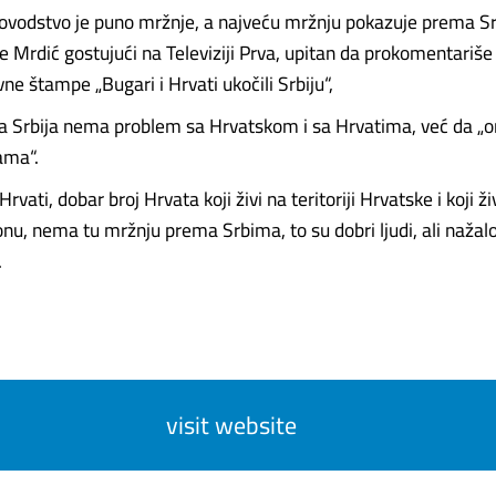
ovodstvo je puno mržnje, a najveću mržnju pokazuje prema Sr
 je Mrdić gostujući na Televiziji Prva, upitan da prokomentariše
e štampe „Bugari i Hrvati ukočili Srbiju“,
a Srbija nema problem sa Hrvatskom i sa Hrvatima, već da „o
ama“.
ati, dobar broj Hrvata koji živi na teritoriji Hrvatske i koji živi
ionu, nema tu mržnju prema Srbima, to su dobri ljudi, ali naža
.
visit website