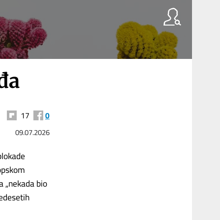
eđa
17
0
09.07.2026
blokade
vropskom
la „nekada bio
vedesetih