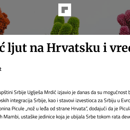
 ljut na Hrvatsku i vr
t
upštini Srbije Uglješa Mrdić izjavio je danas da su mogućnost 
kih integracija Srbije, kao i stavovi izvestioca za Srbiju u E
nina Picule „nož u leđa od strane Hrvata“, dodajući da je Picu
ih Mambi, ustaške jedinice koja je ubijala Srbe tokom rata de