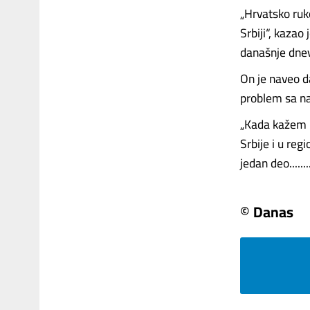
„Hrvatsko ruk
Srbiji“, kazao
današnje dnevn
On je naveo d
problem sa n
„Kada kažem Hrv
Srbije i u reg
jedan deo.......
© Danas