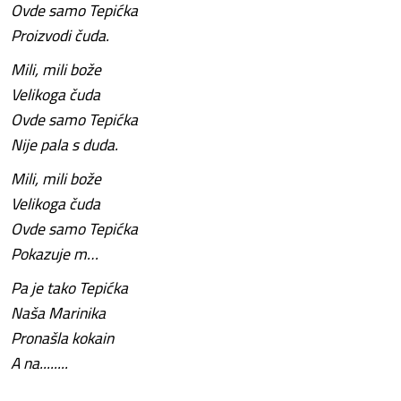
Ovde samo Tepićka
Proizvodi čuda.
Mili, mili bože
Velikoga čuda
Ovde samo Tepićka
Nije pala s duda.
Mili, mili bože
Velikoga čuda
Ovde samo Tepićka
Pokazuje m…
Pa je tako Tepićka
Naša Marinika
Pronašla kokain
A na........