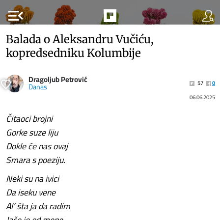
menu_open
Balada o Aleksandru Vučiću,
kopredsedniku Kolumbije
Dragoljub Petrović
57
0
Danas
06.06.2025
Čitaoci brojni
Gorke suze liju
Dokle će nas ovaj
Smara s poeziju.
Neki su na ivici
Da iseku vene
Al’ šta ja da radim
Jače je od mene.