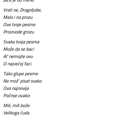
Vrati se, Dragoljube,
Malo i na prozu
Ove tvoje pesme
Proizvode grozu.
Svaka tvoja pesma
Može da se baci
Al’ nemojte ovu
O najvećoj faci.
Tako glupe pesme
Ne mož’ pisat svako
Ova najnovija
Počinje ovako:
Mili, mili bože
Velikoga čuda