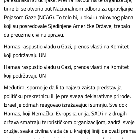
time bi se otvorio put Nacionalnom odboru za upravljanje
Pojasom Gaze (NCAG). To telo bi, u okviru mirovnog plana
koji su posredovale Sjedinjene Američke Države, trebalo
da preuzme civilnu upravu.
Hamas raspustio vladu u Gazi, prenos vlasti na Komitet
koji podržavaju UN
Hamas raspustio vladu u Gazi, prenos vlasti na Komitet
koji podržavaju UN
Međutim, sporno je da li ta najava zaista predstavlja
političku prekretnicu ili je pre svega deklarativne prirode.
Izrael je odmah reagovao izražavajući sumnju. Sve dok
Hamas, koji Nemačka, Evropska unija, SAD i niz drugih
država smatraju terorističkom organizacijom, zadrži svoje
oružje, svaka civilna vlada će u krajnjoj liniji delovati prema