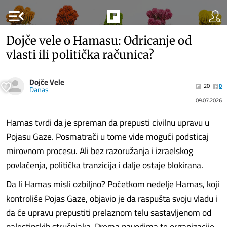
menu_open
Dojče vele o Hamasu: Odricanje od
vlasti ili politička računica?
Dojče Vele
20
0
Danas
09.07.2026
Hamas tvrdi da je spreman da prepusti civilnu upravu u
Pojasu Gaze. Posmatrači u tome vide mogući podsticaj
mirovnom procesu. Ali bez razoružanja i izraelskog
povlačenja, politička tranzicija i dalje ostaje blokirana.
Da li Hamas misli ozbiljno? Početkom nedelje Hamas, koji
kontroliše Pojas Gaze, objavio je da raspušta svoju vladu i
da će upravu prepustiti prelaznom telu sastavljenom od
palestinskih stručnjaka. Prema navodima te organizacije,