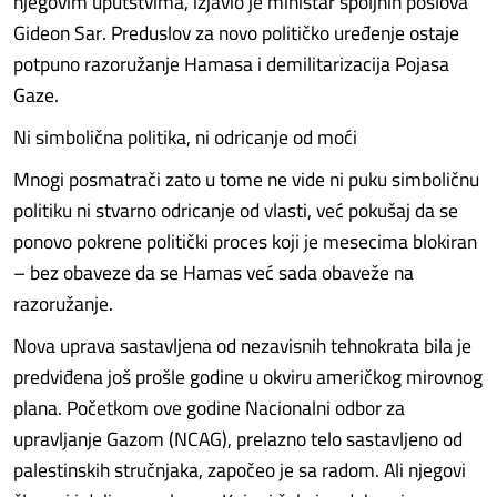
njegovim uputstvima, izjavio je ministar spoljnih poslova
Gideon Sar. Preduslov za novo političko uređenje ostaje
potpuno razoružanje Hamasa i demilitarizacija Pojasa
Gaze.
Ni simbolična politika, ni odricanje od moći
Mnogi posmatrači zato u tome ne vide ni puku simboličnu
politiku ni stvarno odricanje od vlasti, već pokušaj da se
ponovo pokrene politički proces koji je mesecima blokiran
– bez obaveze da se Hamas već sada obaveže na
razoružanje.
Nova uprava sastavljena od nezavisnih tehnokrata bila je
predviđena još prošle godine u okviru američkog mirovnog
plana. Početkom ove godine Nacionalni odbor za
upravljanje Gazom (NCAG), prelazno telo sastavljeno od
palestinskih stručnjaka, započeo je sa radom. Ali njegovi