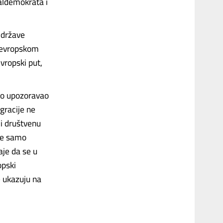
aldemokrata i
 države
o evropskom
vropski put,
no upozoravao
gracije ne
 i društvenu
ije samo
aje da se u
opski
 ukazuju na