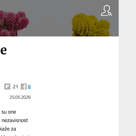
že
21
0
25.05.2026
e su one
, nezavisnost
 kaže za