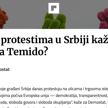
 protestima u Srbiji ka
a Temido?
stat
koje građani Srbije danas protestuju na ulicama i trgovima ist
kojima počiva Evropska unija — demokratija, transparentnost
ravda, sloboda govora i sloboda okupljanja“, kaže za Demostat,