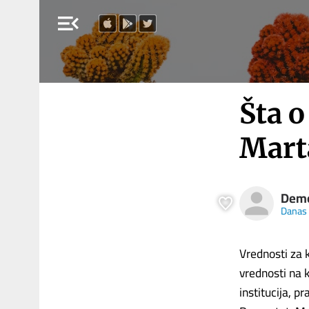
menu_open
Šta o
Mart
Demo
Danas
Vrednosti za 
vrednosti na 
institucija, p