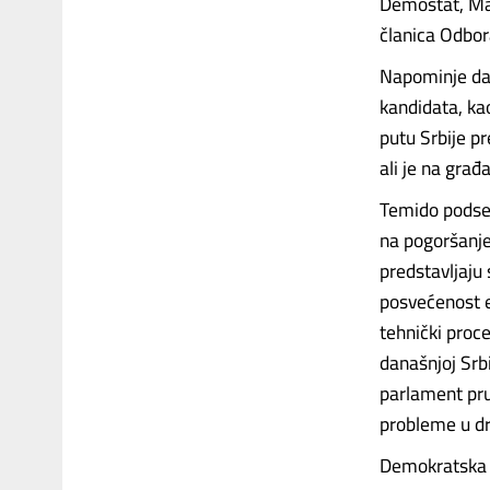
Demostat, Ma
članica Odbor
Napominje da 
kandidata, ka
putu Srbije p
ali je na građ
Temido podse
na pogoršanje
predstavljaju 
posvećenost e
tehnički proc
današnjoj Srbi
parlament pr
probleme u dr
Demokratska s