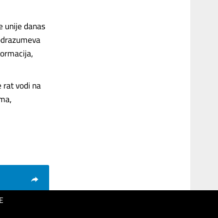
e unije danas
 podrazumeva
formacija,
 rat vodi na
ama,
E