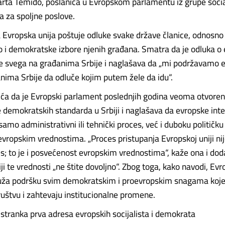
rta Temido, poslanica u Evropskom parlamentu iz grupe soci
a za spoljne poslove.
Evropska unija poštuje odluke svake države članice, odnosno
o i demokratske izbore njenih građana. Smatra da je odluka 
re svega na građanima Srbije i naglašava da „mi podržavamo e
anima Srbije da odluče kojim putem žele da idu“.
ća da je Evropski parlament poslednjih godina veoma otvore
 demokratskih standarda u Srbiji i naglašava da evropske inte
samo administrativni ili tehnički proces, već i duboku političku
vropskim vrednostima. „Proces pristupanja Evropskoj uniji n
es; to je i posvećenost evropskim vrednostima“, kaže ona i dod
ji te vrednosti „ne štite dovoljno“. Zbog toga, kako navodi, Evr
uža podršku svim demokratskim i proevropskim snagama koje
uštvu i zahtevaju institucionalne promene.
tranka prva adresa evropskih socijalista i demokrata