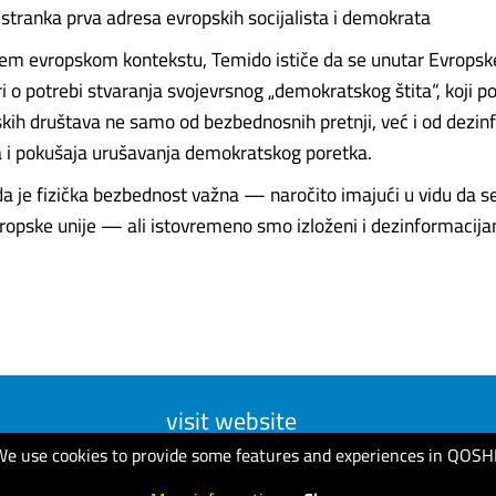
tranka prva adresa evropskih socijalista i demokrata
rem evropskom kontekstu, Temido ističe da se unutar Evropsk
ri o potrebi stvaranja svojevrsnog „demokratskog štita“, koji
skih društava ne samo od bezbednosnih pretnji, već i od dezin
 i pokušaja urušavanja demokratskog poretka.
je fizička bezbednost važna — naročito imajući u vidu da se
opske unije — ali istovremeno smo izloženi i dezinformacij
visit website
We use cookies to provide some features and experiences in QOSH