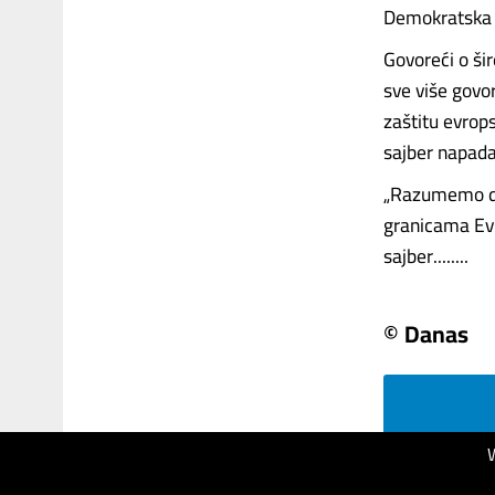
Demokratska s
Govoreći o ši
sve više govo
zaštitu evrop
sajber napada
„Razumemo da 
granicama Evr
sajber........
© Danas