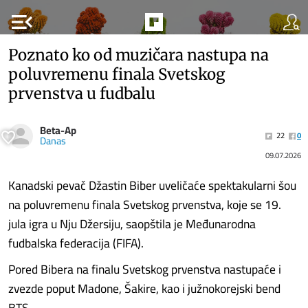
menu_open
Poznato ko od muzičara nastupa na
poluvremenu finala Svetskog
prvenstva u fudbalu
Beta-Ap
22
0
Danas
09.07.2026
Kanadski pevač Džastin Biber uveličaće spektakularni šou
na poluvremenu finala Svetskog prvenstva, koje se 19.
jula igra u Nju Džersiju, saopštila je Međunarodna
fudbalska federacija (FIFA).
Pored Bibera na finalu Svetskog prvenstva nastupaće i
zvezde poput Madone, Šakire, kao i južnokorejski bend
BTS.