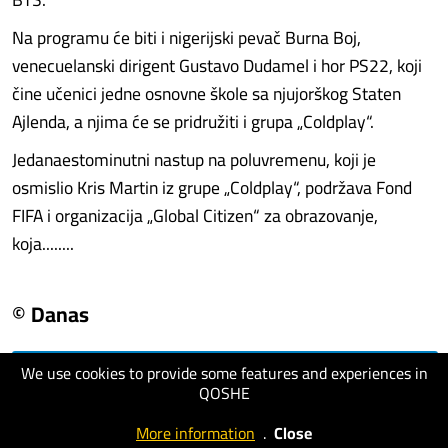
Na programu će biti i nigerijski pevač Burna Boj,
venecuelanski dirigent Gustavo Dudamel i hor PS22, koji
čine učenici jedne osnovne škole sa njujorškog Staten
Ajlenda, a njima će se pridružiti i grupa „Coldplay“.
Jedanaestominutni nastup na poluvremenu, koji je
osmislio Kris Martin iz grupe „Coldplay“, podržava Fond
FIFA i organizacija „Global Citizen“ za obrazovanje,
koja........
© Danas
We use cookies to provide some features and experiences in
visit website
QOSHE
More information
.
Close