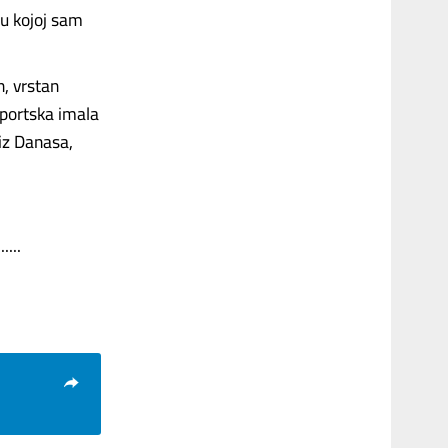
 u kojoj sam
n, vrstan
sportska imala
iz Danasa,
....