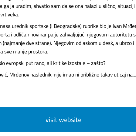
da ga ja uradim, shvatio sam da se ona nalazi u sličnoj situaciji
tvrt veka.
nasa urednik sportske (i Beogradske) rubrike bio je Ivan Mrđe
orta i odličan novinar pa je zahvaljujući njegovom autoritetu 
 (najmanje dve strane). Njegovim odlaskom u desk, a ubrzo i 
ja sve manje prostora.
io evropski put rano, ali kritike izostale – zašto?
ić, Mrđenov naslednik, nije imao ni približno takav uticaj na....
visit website