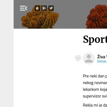
menu_open
Spor
Živa
Danas
Pre neki dan p
nekog novinar
lekarkom koja
supervizor svi
Rekla mi je d