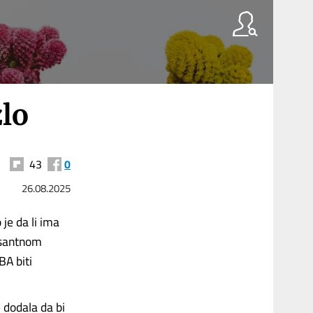
zlo
43
0
26.08.2025
je da li ima
esantnom
BA biti
 dodala da bi