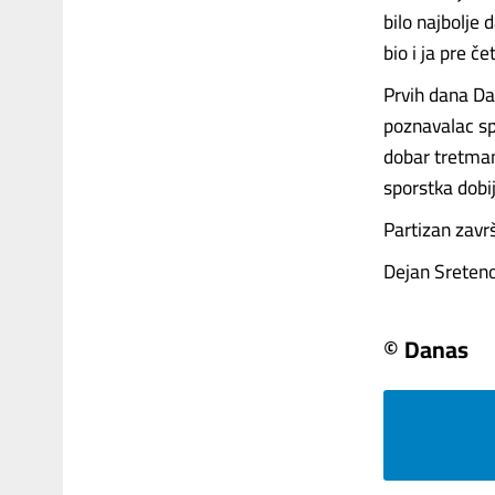
bilo najbolje 
bio i ja pre če
Prvih dana Da
poznavalac sp
dobar tretman
sporstka dobi
Partizan završ
Dejan Sretenov
© Danas