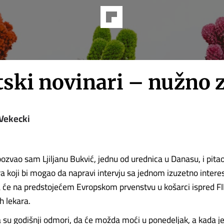
tski novinari – nužno 
 Vekecki
ozvao sam Ljiljanu Bukvić, jednu od urednica u Danasu, i pitao 
a koji bi mogao da napravi intervju sa jednom izuzetno inter
 će na predstojećem Evropskom prvenstvu u košarci ispred FI
h lekara.
a su godišnji odmori, da će možda moći u ponedeljak, a kada je