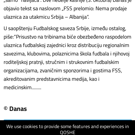
objavio tekst sa naslovom „FSS prelomio: Nema prodaje
ulaznica za utakmicu Srbija – Albanija“.
U saopštenju Fudbalskog saveza Srbije, između ostalog,
piše:“Prisustvo na tribinama biće obezbeđeno raspodelom
ulaznica fudbalskoj zajednici kroz distribuciju regionalnim
savezima, klubovima, polaznicima škola fudbala i njihovoj
roditeljskoj pratnji, stručnim i strukovnim fudbalskim
organizacijama, zvaničnim sponzorima i gostima FSS,
akreditovanim predstavnicima medija, kao i
medicinskim........
© Danas
We use cookies to provide some features and experiences in
visit website
QOSHE