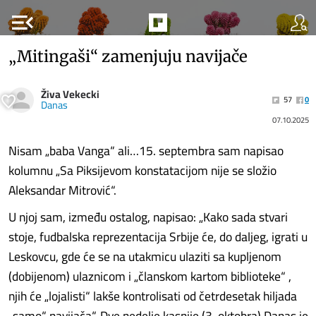
menu_open
„Mitingaši“ zamenjuju navijače
Živa Vekecki
57
0
Danas
07.10.2025
Nisam „baba Vanga“ ali…15. septembra sam napisao
kolumnu „Sa Piksijevom konstatacijom nije se složio
Aleksandar Mitrović“.
U njoj sam, između ostalog, napisao: „Kako sada stvari
stoje, fudbalska reprezentacija Srbije će, do daljeg, igrati u
Leskovcu, gde će se na utakmicu ulaziti sa kupljenom
(dobijenom) ulaznicom i „članskom kartom biblioteke“ ,
njih će „lojalisti“ lakše kontrolisati od četrdesetak hiljada
„samo“ navijača“. Dve nedelje kasnije (3. oktobra) Danas je