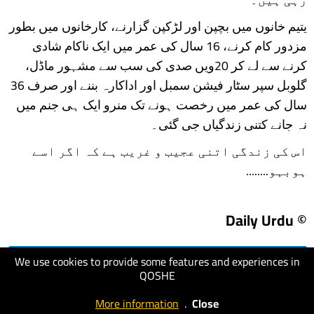
یتیم خانوں میں بچپن اور لڑکپن گزارنے، کارخانوں میں بطور
مزدور کام کرنے، 16 سال کی عمر میں ایک ناکام شادی
کرنے سے لے کر 20ویں صدی کی سب سے مشہور ماڈل،
گلوبل سپر سٹار فیشن سمبل اور اداکارہ بننے اور صرف 36
سال کی عمر میں رخصت ہونے تک منرو ایک ہی جنم میں
نہ جانے کتنی زندگیاں جی گئی۔
اس کی زندگی اتنی عجیب و غریب ہے کہ اگر اسے
ہوبہو........
© Daily Urdu
We use cookies to provide some features and experiences in
visit website
QOSHE
More information
.
Close