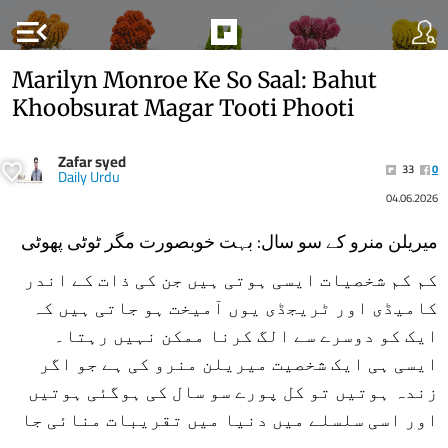
menu_open
Marilyn Monroe Ke So Saal: Bahut
Khoobsurat Magar Tooti Phooti
Zafar syed
33
0
Daily Urdu
04.06.2026
میریلن منرو کے سو سال: بہت خوبصورت مگر ٹوٹی پھوٹی
کم کم شخصیات ایسی ہوتی ہیں جن کی ذات کے اندر
کامیڈی اور ٹریجڈی یوں آمیخت ہو جاتی ہیں کہ
ایک کو دوسرے سے الگ کرنا ممکن نہیں رہتا۔
ایسی ہی ایک شخصیت میریلن منرو کی ہے جو اگر
زندہ ہوتیں تو کل پورے سو سال کی ہوگئی ہوتیں
اور اسی سلسلے میں دنیا میں تقریبات منائی جا
رہی ہیں۔