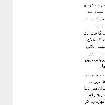
دہشت گردی
انیاں دے
 پاکستانی
 ہیں۔
ے گا جب ایک
 کا اعلان
یسہ پلائی
 سے نہیں
روائی نہیں
ھا۔
نے حوصلے
ی مجاہدین نے
196ء میں چونڈہ کے میدان میں دنیا
اریخ رقم
کھڑے رہ کر