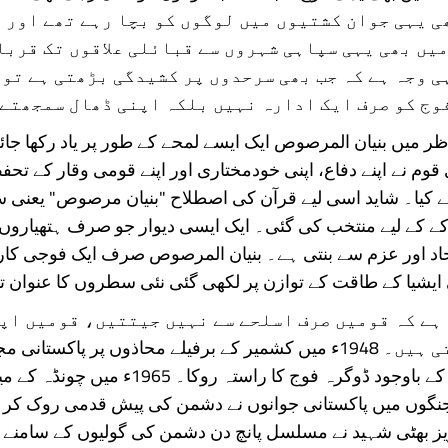
ھی یہی جوان کشتیوں میں لوگوں کو بچا رہے تھے اور 
 میں بھی یہی سپاہی شہروں سے قبائلی علاقوں تک قرب
ی وجہ ہے کہ جب بھی سرحدوں پر کشیدگی بڑھتی ہے تو
وج کو صرف ایک ادارہ نہیں بلکہ اپنی ڈھال سمجھتے
اظر میں بنیان المرصوص ایک ایسے لمحے کے طور پر یاد رکھا جائ
قوم نے اپنے دفاع، اپنی خودمختاری اور اپنے قومی وقار کے تحفظ
کیا۔ شاید اسی لیے قرآن کی اصطلاح "بنیان مرصوص" یعنی س
ے کے لیے منتخب کی گئی۔ ایک ایسی دیوار جو صرف ہتھیاروں
تحاد اور عزم سے بنتی ہے۔ بنیان المرصوص صرف ایک فوجی کار
 ایشیا کے طاقت کے توازن پر لکھی گئی نئی سطروں کا عنوان ت
ہے کہ قومیں صرف اسلحے سے نہیں جیتتیں، قومیں اپ
سے زندہ رہتی ہیں۔ 1948ء میں کشمیر کے برفیلے محاذوں پر پاکستان
محدود وسائل کے باوجود ڈوگرہ فوج کا راستہ روکا۔ 5
نگوں میں پاکستانی جوانوں نے دشمن کی پیش قدمی روک کر ت
ز بھٹی شہید نے مسلسل پانچ دن دشمن کی گولیوں کے سامنے 