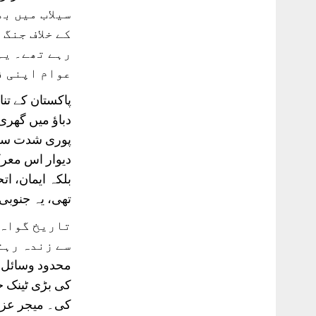
سیلاب میں ب
کے خلاف جنگ
رہے تھے۔ یہ
عوام اپنی ف
پاکستان کے تن
دباؤ میں گھری 
پوری شدت سے 
دیوار اس معرک
بلکہ ایمان، ا
تھی، یہ جنوبی
تاریخ گواہ 
کی بڑی ٹینک ج
کی۔ میجر عزی