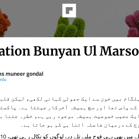
ation Bunyan Ul Mars
s muneer gondal
Urdu
لگام میں خون سے ایک جھوٹی کہانی لکھی، لیکن قلم 
کے پاس تھا اور سچ ہمیشہ آخرکار جیتتا ہے۔ پاکست
یک عجیب خصوصیت ہمیشہ موجود رہی ہے، خطرہ جتنا ب
ج کے درمیان فاصلہ اتنا ہی کم ہو جاتا ہے۔