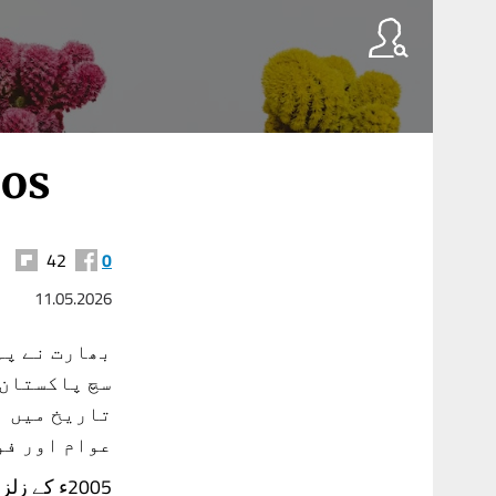
oos
42
0
11.05.2026
بھارت نے پہ
سچ پاکستان 
تاریخ میں ا
عوام اور فو