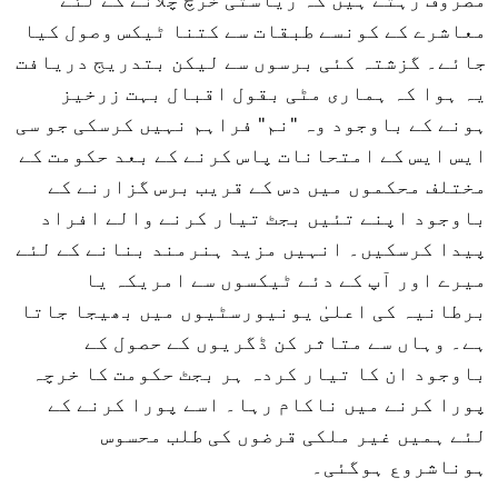
معاشرے کے کونسے طبقات سے کتنا ٹیکس وصول کیا
جائے۔ گزشتہ کئی برسوں سے لیکن بتدریج دریافت
یہ ہوا کہ ہماری مٹی بقول اقبال بہت زرخیز
ہونے کے باوجود وہ "نم" فراہم نہیں کرسکی جو سی
ایس ایس کے امتحانات پاس کرنے کے بعد حکومت کے
مختلف محکموں میں دس کے قریب برس گزارنے کے
باوجود اپنے تئیں بجٹ تیار کرنے والے افراد
پیدا کرسکیں۔ انہیں مزید ہنرمند بنانے کے لئے
میرے اور آپ کے دئے ٹیکسوں سے امریکہ یا
برطانیہ کی اعلیٰ یونیورسٹیوں میں بھیجا جاتا
ہے۔ وہاں سے متاثر کن ڈگریوں کے حصول کے
باوجود ان کا تیار کردہ ہر بجٹ حکومت کا خرچہ
پورا کرنے میں ناکام رہا۔ اسے پورا کرنے کے
لئے ہمیں غیر ملکی قرضوں کی طلب محسوس
ہوناشروع ہوگئی۔