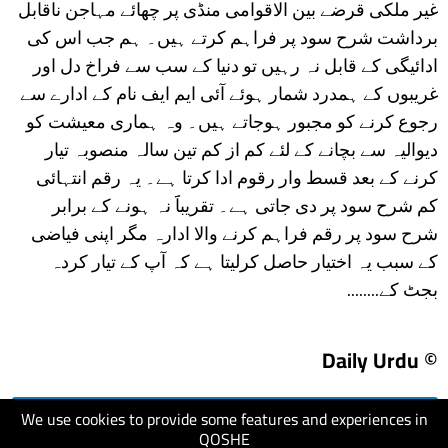
غیر ملکی قرضے بین الاقوامی منڈی پر چھائے مہاجن ناقابل
برداشت شرح سود پر فراہم کرتے ہیں۔ ہم جب اس کی
ادائیگی کے قابل نہ رہیں تو دنیا کے سب سے فراخ دل اور
غریبوں کے ہمدرد شمار ہوئے آئی ایم ایف نام کے ادارے سے
رجوع کرنے کو مجبور ہوجاتے ہیں۔ وہ ہماری معیشت کو
دیوالیہ سے بچانے کے لئے کم از کم تین سالہ منصوبہ تیار
کرنے کے بعد قسط وار رقوم ادا کرتا ہے۔ یہ رقم انتہائی
کم شرح سود پر دی جاتی ہے۔ تقریباََ نہ ہونے کے برابر
شرح سود پر رقم فراہم کرنے والا ادارہ مگر اپنی فیاضی
کے سبب یہ اختیار حاصل کرلیتا ہے کہ آپ کے تیار کردہ
بجٹ کے........
© Daily Urdu
We use cookies to provide some features and experiences in
visit website
QOSHE