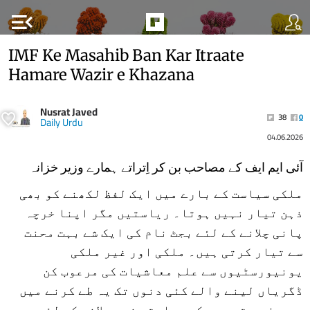
menu_open
IMF Ke Masahib Ban Kar Itraate
Hamare Wazir e Khazana
Nusrat Javed
38
0
Daily Urdu
04.06.2026
آئی ایم ایف کے مصاحب بن کر اِتراتے ہمارے وزیر خزانہ
ملکی سیاست کے بارے میں ایک لفظ لکھنے کو بھی
ذہن تیار نہیں ہوتا۔ ریاستیں مگر اپنا خرچہ
پانی چلانے کے لئے بجٹ نام کی ایک شے بہت محنت
سے تیار کرتی ہیں۔ ملکی اور غیر ملکی
یونیورسٹیوں سے علم معاشیات کی مرعوب کن
ڈگریاں لینے والے کئی دنوں تک یہ طے کرنے میں
مصروف رہتے ہیں کہ ریاستی خرچ چلانے کے لئے