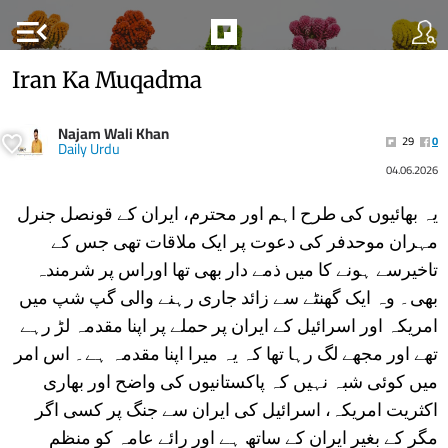
menu_open
Iran Ka Muqadma
Najam Wali Khan
29
0
Daily Urdu
04.06.2026
یہ بھائیوں کی طرح اہم اور محترم، ایران کے قونصل جنرل
مہران موحدفر کی دعوت پر ایک ملاقات تھی جس کے
تاخیرسے ہونے کا میں ذمے دار بھی تھا اوراس پر شرمندہ
بھی۔ وہ ایک گھنٹے سے زائد جاری رہنے والی گپ شپ میں
امریکہ اور اسرائیل کے ایران پر حملے پر اپنا مقدمہ لڑ رہے
تھے اور مجھے لگ رہا تھا کہ یہ میرا اپنا مقدمہ ہے۔ اس امر
میں کوئی شبہ نہیں کہ پاکستانیوں کی واضح اور بھاری
اکثریت امریکہ، اسرائیل کی ایران سے جنگ پر کسی اگر
مگر کے بغیر ایران کے ساتھ ہے اور رائے عامہ کو منظم