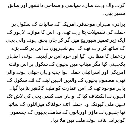
کرنے والے بہت سارے سیاسی و سماجی دانشور اور سابق
سفیر بھی۔
برادرم مہران موحدفر، امریکہ کے طالبات کے سکول پر
حملے کی تفصیلات بتا رہے تھے، وہ اس کا موازنہ لاہور کے
ایک زیر تعمیر سیوریج میں گر کر جاں بحق ہونے والی بچی
کے ساتھ کر رہے تھے کہ ہم شہریوں نے اس پر کتنے بڑے
ردعمل کا مظاہرہ کیا اور خود اس پر آبدیدہ ہوئے، ا ظہار
یکجہتی کیا مگر میناب میں بچیوں کے سکول پر اس وقت
امریکی اور اسرائیلی حملہ ہوا جب وہاں چھٹی ہونے والی
تھی، معصوم بچیوں کے والدین انہیں لینے کے لئے سکول کے
باہر موجود تھے کہ اس عمارت کو ملبے کاڈھیر بنا دیا گیا۔
انہوں نے انکشاف کیا کہ وہاں سے کسی بچی کی لاش تک
نہیں ملی کیونکہ وہ حملہ اتنے خوفناک میزائلوں کے ساتھ
تھا جنہوں نے ماؤں اورباپوں کے سامنے بچیوں کے جسموں
کو برادہ بناتے ہوئے ملبے میں ملا دیا۔