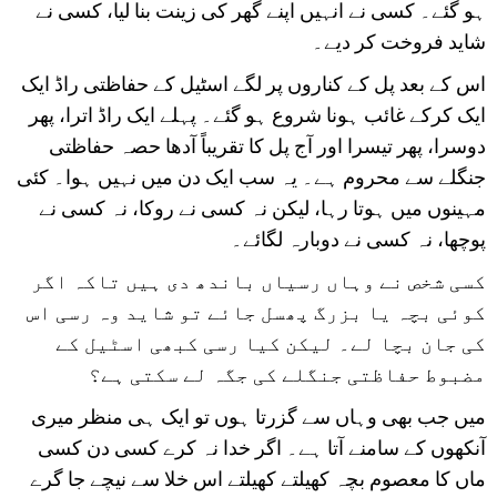
ہو گئے۔ کسی نے انہیں اپنے گھر کی زینت بنا لیا، کسی نے
شاید فروخت کر دیے۔
اس کے بعد پل کے کناروں پر لگے اسٹیل کے حفاظتی راڈ ایک
ایک کرکے غائب ہونا شروع ہو گئے۔ پہلے ایک راڈ اترا، پھر
دوسرا، پھر تیسرا اور آج پل کا تقریباً آدھا حصہ حفاظتی
جنگلے سے محروم ہے۔ یہ سب ایک دن میں نہیں ہوا۔ کئی
مہینوں میں ہوتا رہا، لیکن نہ کسی نے روکا، نہ کسی نے
پوچھا، نہ کسی نے دوبارہ لگائے۔
کسی شخص نے وہاں رسیاں باندھ دی ہیں تاکہ اگر
کوئی بچہ یا بزرگ پھسل جائے تو شاید وہ رسی اس
کی جان بچا لے۔ لیکن کیا رسی کبھی اسٹیل کے
مضبوط حفاظتی جنگلے کی جگہ لے سکتی ہے؟
میں جب بھی وہاں سے گزرتا ہوں تو ایک ہی منظر میری
آنکھوں کے سامنے آتا ہے۔ اگر خدا نہ کرے کسی دن کسی
ماں کا معصوم بچہ کھیلتے کھیلتے اس خلا سے نیچے جا گرے