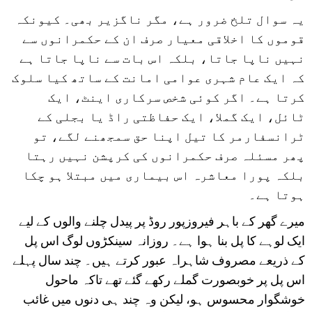
یہ سوال تلخ ضرور ہے، مگر ناگزیر بھی۔ کیونکہ
قوموں کا اخلاقی معیار صرف ان کے حکمرانوں سے
نہیں ناپا جاتا، بلکہ اس بات سے ناپا جاتا ہے
کہ ایک عام شہری عوامی امانت کے ساتھ کیا سلوک
کرتا ہے۔ اگر کوئی شخص سرکاری اینٹ، ایک
ٹائل، ایک گملا، ایک حفاظتی راڈ یا بجلی کے
ٹرانسفارمر کا تیل اپنا حق سمجھنے لگے، تو
پھر مسئلہ صرف حکمرانوں کی کرپشن نہیں رہتا
بلکہ پورا معاشرہ اس بیماری میں مبتلا ہو چکا
ہوتا ہے۔
میرے گھر کے باہر فیروزپور روڈ پر پیدل چلنے والوں کے لیے
ایک لوہے کا پل بنا ہوا ہے۔ روزانہ سینکڑوں لوگ اس پل
کے ذریعے مصروف شاہراہ عبور کرتے ہیں۔ چند سال پہلے
اس پل پر خوبصورت گملے رکھے گئے تھے تاکہ ماحول
خوشگوار محسوس ہو، لیکن وہ چند ہی دنوں میں غائب