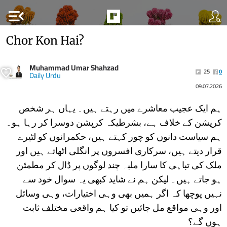
menu_open
Chor Kon Hai?
Muhammad Umar Shahzad
25
0
Daily Urdu
09.07.2026
ہم ایک عجیب معاشرے میں رہتے ہیں۔ یہاں ہر شخص
کرپشن کے خلاف ہے، بشرطیکہ کرپشن دوسرا کر رہا ہو۔
ہم سیاست دانوں کو چور کہتے ہیں، حکمرانوں کو لٹیرے
قرار دیتے ہیں، سرکاری افسروں پر انگلی اٹھاتے ہیں اور
ملک کی تباہی کا سارا ملبہ چند لوگوں پر ڈال کر مطمئن
ہو جاتے ہیں۔ لیکن ہم نے شاید کبھی یہ سوال خود سے
نہیں پوچھا کہ اگر ہمیں بھی وہی اختیارات، وہی وسائل
اور وہی مواقع مل جائیں تو کیا ہم واقعی مختلف ثابت
ہوں گے؟