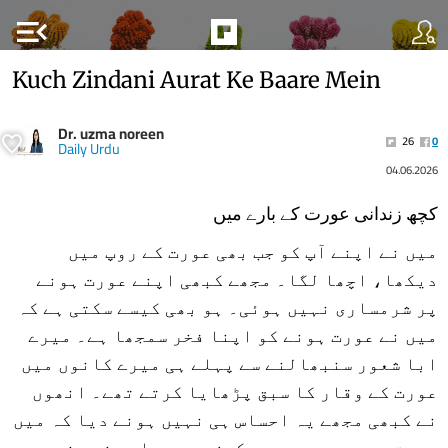
menu_open
Kuch Zindani Aurat Ke Baare Mein
Dr. uzma noreen
26
0
Daily Urdu
04.06.2026
کچھ زندانی عورت کے بارے میں
میں نے اپنے آپ کو جب بھی عورت کے روپ میں
دیکھا، اچھا لگا۔ مجھے کبھی اپنے عورت ہونے
پر شرمساری نہیں ہوئی۔ ہو بھی کیسے سکتی ہے کہ
میں نے عورت ہونے کو اپنا فخر سمجھا ہے۔ میرے
ابا شعور سنبھالنے سے پہلے ہی میرے کانوں میں
عورت کے وقار کا سبق پڑھایا کرتے تھے۔ انھوں
نے کبھی مجھے یہ احساس ہی نہیں ہونے دیا کہ میں
عورت ہوں، بوجھ ہوں، کمزور ہوں اور غیر ضروری