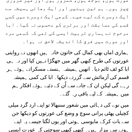
چیز ہوں۔ ہم تین بہنیں اور ایک بھائی ہمیشہ سے
ایک دوسرے کے لیے جیے۔ کبھی ایک دوسرے میں کسی
قسم کی مسابقت اور برتری کو محسوس نہ کیا۔ ابا
مرحوم نے ہماری تربیت ایسی کی تھی کہ کبھی مرد
اور عورت میں فرق کا اندیشہ لاحق نہ ہوا۔
ہماری اماں بھی کمال کی خاتون خانہ ہیں انھوں نے روایتی
عورتوں کی طرح کبھی گھر میں جھگڑا نہیں کیا اور نہ ہی
ابا کو ٹف ٹائم دیا۔ انھیں ہمیشہ ہنستے مسکراتے ہوئے ہر
قسم کی آزمائش سے گزرتے دیکھا۔ ابا کی کمی ہمیشہ
رہے گی لیکن ان کے جانے سے اُن کے دئیے ہوئے افکار ہم
میں ہمیشہ کے لیے باقی رہ گئے۔
میں نوے کی دہائی میں شعور سنبھالا تو اپنے ارد گرد میلی
کچیلی پھٹی پرانی سوچ و وضع کی عورتوں کو دیکھا جن
سے بات کرکے مایوسی ہوتی اور یوں لگتا جیسے یہ اپنے
ہونے سے بیزار ہیں۔ کبھی کبھی سوچتی کہ عورت ایسی