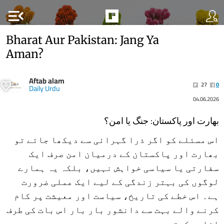
menu_open
Bharat Aur Pakistan: Jang Ya
Aman?
Aftab alam
27
0
Daily Urdu
04.06.2026
بھارت اور پاکستان: جنگ یا امن؟
اس مسئلے کو اگر ذرا گہرائی سے دیکھا جائے تو
بھارت اور پاکستان کے درمیان امن صرف ایک
سفارتی یا سیاسی خواہش نہیں، بلکہ یہ ہمارے
لوگوں کی بہتر زندگی کے لیے ایک عملی ضرورت
ہے۔ اس خطے کی تاریخ، سیاست اور معیشت پر کام
کرنے والے بہت سے دانشور بار بار اس بات کی طرف
اشارہ کرتے رہے ہیں۔