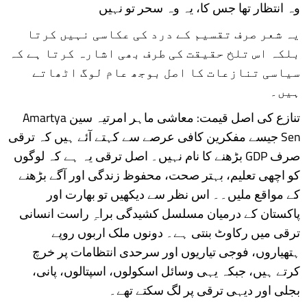
وہ انتظار تھا جس کا، یہ وہ سحر تو نہیں
یہ شعر صرف تقسیم کے درد کی عکاسی نہیں کرتا
بلکہ اس تلخ حقیقت کی طرف بھی اشارہ کرتا ہے کہ
سیاسی تنازعات کا اصل بوجھ عام لوگ اٹھاتے
ہیں۔
تنازع کی اصل قیمت: معاشی ماہر امرتیہ سین Amartya
Sen جیسے مفکرین کافی عرصے سے کہتے آئے ہیں کہ ترقی
صرف GDP بڑھنے کا نام نہیں۔ اصل ترقی یہ ہے کہ لوگوں
کو اچھی تعلیم، بہتر صحت، محفوظ زندگی اور آگے بڑھنے
کے مواقع ملیں۔۔ اس نظر سے دیکھیں تو بھارت اور
پاکستان کے درمیان مسلسل کشیدگی براہِ راست انسانی
ترقی میں رکاوٹ بنتی ہے۔ دونوں ملک اربوں روپے
ہتھیاروں، فوجی تیاریوں اور سرحدی انتظامات پر خرچ
کرتے ہیں، جبکہ یہی وسائل اسکولوں، اسپتالوں، پانی،
بجلی اور دیہی ترقی پر لگ سکتے تھے۔