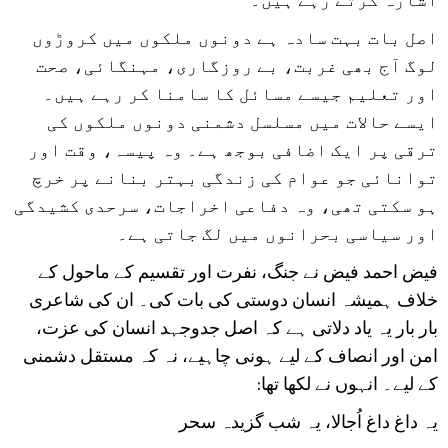
اصل بات بہت سادہ ہے دونوں ملکوں میں کروڑوں
لوگ آج بھی غربت، بے روزگاری، مہنگائی، صحت
اور تعلیم جیسے مسائل کا سامنا کر رہے ہیں۔
ایسے حالات میں مسلسل دشمنی دونوں ملکوں کی
ترقی پر ایک اضافی بوجھ ہے۔ وہ پیسہ، وقت اور
توانائی جو عوام کی زندگی بہتر بنانے پر خرچ
ہو سکتی تھی، وہ دفاعی اخراجات، سرحدی کشیدگی
اور سیاسی بحرانوں میں لگ جاتی ہے۔
فیض احمد فیض نے جنگ، نفرت اور تقسیم کے ماحول کے
خلاف ہمیشہ انسان دوستی کی بات کی۔ ان کی شاعری
بار بار یہ یاد دلاتی ہے کہ اصل جدوجہد انسان کی عزت،
امن اور انصاف کے لیے ہونی چاہیے، نہ کہ مستقل دشمنی
کے لیے۔ انہوں نے لکھا تھا:
یہ داغ داغ اُجالا، یہ شب گزیدہ سحر