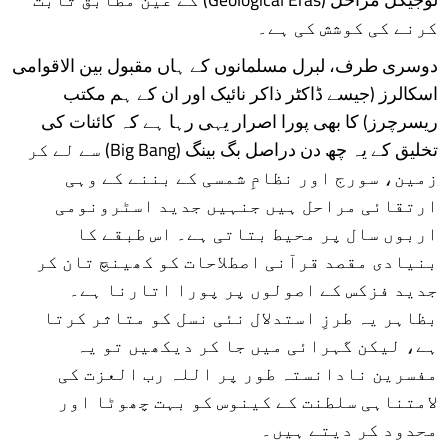
کرنے کی کوشش کی ہے۔
دوسری طرف، لبرل مسلمانوں کے ہاں مقبول بین الاقوامی
اسکالرز (جیسے ڈاکٹر ذاکر نائیک اور ان کے ہم مکتب
ریسرچرز) کا بھی پورا اصرار یہی رہا ہے کہ کائنات کی
تخلیق کے یہ چھ دن دراصل بگ بینگ (Big Bang) سے لے کر
زمین، سورج اور نظامِ شمسی کے بننے کے وہی
ارتقائی مراحل ہیں جنہیں جدید اسٹرونومی
اربوں سال پر محیط بتاتی ہے۔ اس طبقے کا
بنیادی مقصد قرآنی اصطلاحات کو کھینچ تان کر
جدید فزکس کے اصولوں پر پورا اتارنا ہے۔
بظاہر یہ طرزِ استدلال نئی نسل کو متاثر کرتا
ہے، لیکن گہرائی میں جا کر دیکھیں تو یہ
مفسرین نادانستہ طور پر اللہ رب العزت کی
لامتناہی سلطنت کے کینوس کو بہت چھوٹا اور
محدود کر دیتے ہیں۔