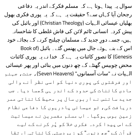
سوال یہ پیدا ہوتا ہے کہ مسلم فکرکے اندر یہ دفاعی
رجحان آیا کہاں سے؟ حقیقت یہ ہے کہ یہ پوری فکری بھول
بھلیاں عیسائی الہیات (Christian Theology) اور بائبل کی
پیش کردہ انسانی ٹائم لائن کی فاش غلطی کا شاخسانہ
ہیں، جسے دورِ جدید کے مسلمان چیلنج کرنے کے بجائے خود
اس کے بنے ہوئے جال میں پھنس گئے۔ بائبل (Book of
Genesis) کا تصورِ کائنات یہ ہے کہ خدا نے یہ پوری کائنات
محض چوبیس گھنٹے کے چھ دنوں میں بنائی اور پھر عیسائی
الہیات نے "سات آسمانوں" (Seven Heavens)، جنت، جہنم
اور فرشتوں کی پوری دنیا کو اسی نظر آنے والی
مادی کائنات کی حدود کے اندر ہی گھسا دیا۔ جب
جدید سائنس نے اربوں سال پر محیط کائناتی عمر
دریافت کی، تو عیسائی پادریوں کا دفاعی نظام
زمین بوس ہوگیا۔ اب مسلم مفسرین نے عیسائیت
کے اس پیدا کردہ فکری خلا کو پُر کرنے کے لیے
قرآن کے "چھ دنوں" کو زبردستی کائناتی ارتقا