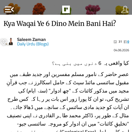
menu_open
Kya Waqai Ye 6 Dino Mein Bani Hai?
Saleem Zaman
31
0
Daily Urdu (Blogs)
04.06.2026
کیا واقعی یہ 6 دنوں میں بنی ہے؟
عصرِ حاضر کے نامور مسلم مفسرین اور جدید طبقے میں
مقبول سائنسی مائنڈ سیٹ کے حامل اسکالرز نے جب قرآنِ
مجید میں مذکور کائنات کے "چھ ادوار" (ستۃ ایام) کی
تشریح کی، تو ان کا پورا زور اس بات پر رہا کہ کس طرح
ان آیات کو جدید مادی سائنس کے سانچے میں ڈھالا جائے۔
مثال کے طور پر، ڈاکٹر محمد طاہر القادری نے اپنی تصنیف
"تخلیقِ کائنات" میں ان ادوار کو مروجہ سائنسی جیو-
لوجیکل مراحل (Geological Eras) کے عین مطابق ثابت