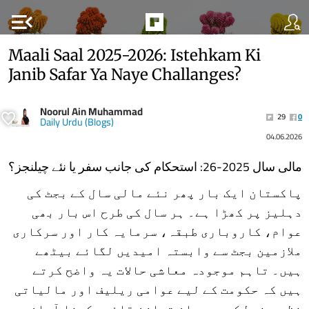
menu_open
Maali Saal 2025-2026: Istehkam Ki
Janib Safar Ya Naye Challanges?
Noorul Ain Muhammad
29
0
Daily Urdu (Blogs)
04.06.2026
مالی سال 2025-26: استحکام کی جانب سفر یا نئے چیلنجز؟
پاکستان ایک بار پھر نئے مالی سال کے بجٹ کی
دہلیز پر کھڑا ہے۔ ہر سال کی طرح اس بار بھی
عوام، کاروباری طبقہ، سرمایہ کار اور سرکاری
ملازمین بجٹ سے وابستہ امیدیں لگائے بیٹھے
ہیں۔ تاہم موجودہ معاشی حالات یہ واضح کرتے
ہیں کہ حکومت کے لیے عوامی ریلیف اور مالیاتی
نظم و ضبط کے درمیان توازن قائم رکھنا آسان