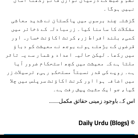
نہیں ہوگا۔
گزشتہ چند برسوں میں پاکستان نے شدید معاشی
مشکلات کا سامنا کیا۔ زرمبادلہ کے ذخائر میں
کمی، بلند افراط زر، کرنٹ اکاؤنٹ خسارہ اور
قرضوں کے بڑھتے ہوئے بوجھ نے معیشت کو دباؤ
میں رکھا۔ لیکن حالیہ اعداد و شمار سے یہ تاثر
ملتا ہے کہ معیشت میں کچھ استحکام ضرور آیا
ہے۔ روپے کی قدر نسبتاً مستحکم رہی، ترسیلات زر
میں اضافہ ہوا اور کرنٹ اکاؤنٹ سرپلس میں چلا
گیا، جو ایک مثبت پیش رفت ہے۔
اس کے باوجود زمینی حقائق مکمل........
© Daily Urdu (Blogs)