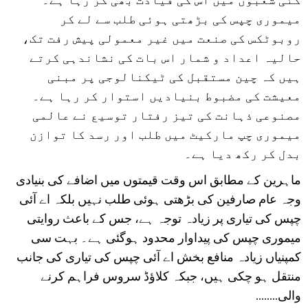
میموری چپس کی بڑھتی ہوئی طلب سے لے کر
روبوٹکس کی صنعت میں غیر معمولی پیش رفت تک،
حالیہ اعداد و شمار اس بات کی نشاندہی کرتے
ہیں کہ چین مستقبل کی ٹیکنالوجی پر مبنی
معیشت کی مضبوط بنیادیں استوار کر رہا ہے۔
مصنوعی ذہانت کی تیز رفتار توسیع نے عالمی
میموری چپ مارکیٹ میں طلب اور رسد کا توازن
بدل کر رکھ دیا ہے۔
ماہرین کے مطابق اس وقت قیمتوں میں اضافے کی بنیادی
وجہ عام صارفین کی بڑھتی ہوئی طلب نہیں بلکہ اے آئی
چپس کی تیاری پر زیادہ توجہ ہے، جس کے باعث روایتی
میموری چپس کی پیداوار محدود ہوگئی ہے۔ بہت سی
کمپنیاں زیادہ منافع بخش اے آئی چپس کی تیاری کی جانب
منتقل ہو چکی ہیں، جبکہ کلاؤڈ سروس فراہم کرنے
والی........