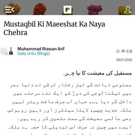
menu_open
Mustaqbil Ki Maeeshat Ka Naya
Chehra
Muhammad Rizwan Arif
29
0
Daily Urdu (Blogs)
09.07.2026
مستقبل کی معیشت کا نیا چہرہ
مصنوعی ذہانت کی تیز رفتار ترقی نے دنیا بھر
میں ٹیکنالوجی کی دوڑ کو ایک نئے مرحلے میں
داخل کر دیا ہے، جہاں اب صرف سافٹ ویئر نہیں
بلکہ جدید چپس، ڈیٹا سینٹرز اور ذہین روبوٹس
بھی عالمی معیشت کی سمت متعین کر رہے ہیں۔
ایسے میں چین نہ صرف اس تبدیلی کا حصہ ہے بلکہ
کئی شعبوں میں اس کی قیادت بھی کر رہا ہے۔