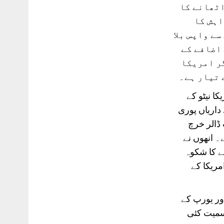
اٹھانے کا
اہش کا
ے واپس بلا
اضافے کے
گر امریکا
 تیار ہے۔
ا نیٹو کے
داریاں پوری
ڈالر خرچ
۔ انھوں نے
ے کا شکوہ
مریکا کے
اور یورپ کے
سمیت کئی