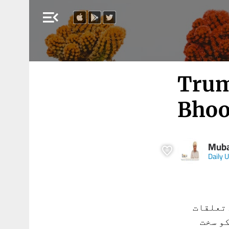
menu_open
Trum
Bhoo
Mubas
Daily 
 تعلقات
کو سخت