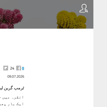
24
0
09.07.2026
ٹرمپ گرین لینڈ
انقرہ میں ج
ایک بار پھر