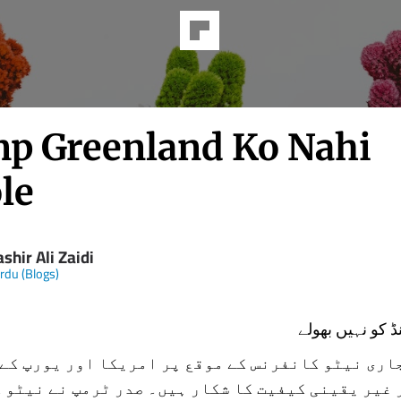
p Greenland Ko Nahi
le
hir Ali Zaidi
Urdu (Blogs)
 کو نہیں بھولے
اری نیٹو کانفرنس کے موقع پر امریکا اور یورپ کے
 غیر یقینی کیفیت کا شکار ہیں۔ صدر ٹرمپ نے نیٹو 