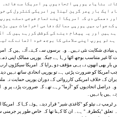
انہ بنایا، یورپی اتحادیوں پر امریکا سے فائدہ 
، ایک بار پھر گرین لینڈ پر امریکی کنٹرول کی خو
ور دھمکی دی کہ امریکا اپنے تمام فوجی دستے یورپ س
 کے جواب میں یورپی ممالک دفاعی اخراجات میں بڑے 
ہے ہیں اور یہ پیغام دینے کی کوشش کررہے ہیں کہ ا
ہے تو یورپ اپنی سلامتی کا بوجھ خود اٹھانے کے لیے
نیادی شکایت نئی نہیں۔ وہ برسوں سے کہتے آئے ہیں کہ امریک
 کا غیر متناسب بوجھ اٹھا رہا ہے جبکہ یورپی ممالک اپنی ذمے 
 بار بھی انھوں نے یہی مؤقف دوہرایا کہ امریکا سیکڑوں ارب 
جب امریکا کو ضرورت پڑتی ہے تو یورپی اتحادی ساتھ نہیں دیتے
ران کے خلاف امریکی کارروائی کے دوران یورپی حمایت نہ ملن
 وہ دراصل اتحادیوں کو "آزما" رہے تھے کہ ضرورت پڑنے پر وہ ا
ے ہیں یا نہیں۔
ٹرمپ نے نیٹو کو "کاغذی شیر" قرار دیتے ہوئے کہا کہ امریکا 
 تعلق "یکطرفہ" ہے۔ ان کا کہنا تھا کہ خاص طور پر جرمنی 