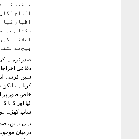
تنقید کا نش
الزام لگایا
اظہار کیا ا
سکتا ہے۔ اس
اعلانات کرر
پیچھے ہٹتا 
صدر ٹرمپ کی ب
دفاعی اخراجات
نہیں کرتے۔ اس
کرتا ہے لیکن 
خاص طور پر ای
کیا اور کہا کہ
ساتھ کھڑے ہوت
یہی نہیں، صدر 
درمیان موجودہ