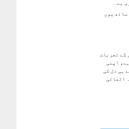
ی ہے۔
ساتھ یوں
 کے تجربات
ہے، اپنی
 ہی دل کی
ہ اٹھاتی