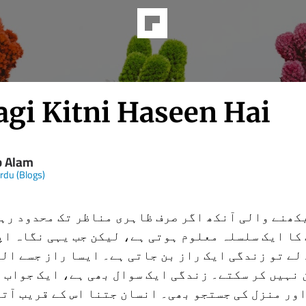
agi Kitni Haseen Hai
b Alam
Urdu (Blogs)
کھنے والی آنکھ اگر صرف ظاہری مناظر تک محدود رہ
کا ایک سلسلہ معلوم ہوتی ہے، لیکن جب یہی نگاہ اپ
لے تو زندگی ایک راز بن جاتی ہے۔ ایسا راز جسے ال
 نہیں کر سکتے۔ زندگی ایک سوال بھی ہے، ایک جواب 
اور منزل کی جستجو بھی۔ انسان جتنا اس کے قریب آتا