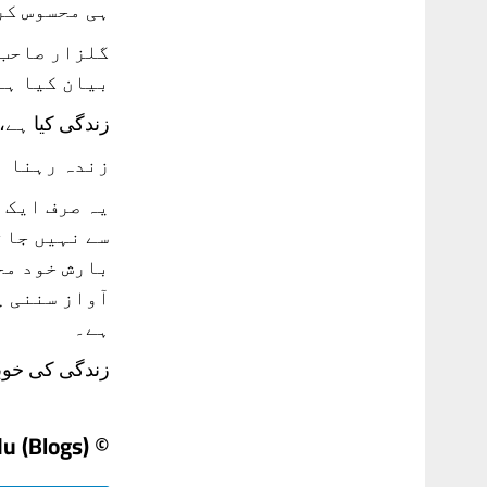
ہی محسوس کر
گلزار صاحب 
بیان کیا ہے
زندگی کیا ہے، 
زندہ رہنا ب
یہ صرف ایک 
سے نہیں جان
بارش خود مح
آواز سننی پ
ہے۔
زندگی کی خوبص
© Daily Urdu (Blogs)