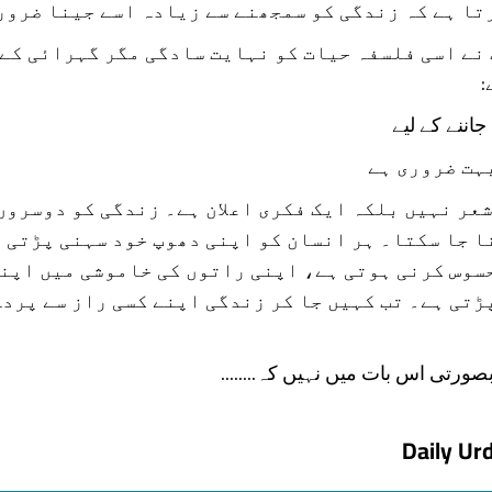
تا ہے کہ زندگی کو سمجھنے سے زیادہ اسے جینا ضرور
نے اسی فلسفہ حیات کو نہایت سادگی مگر گہرائی کے 
:
جاننے کے لیے
ہت ضروری ہے
شعر نہیں بلکہ ایک فکری اعلان ہے۔ زندگی کو دوسروں
ا جا سکتا۔ ہر انسان کو اپنی دھوپ خود سہنی پڑتی 
سوس کرنی ہوتی ہے، اپنی راتوں کی خاموشی میں اپنے
ڑتی ہے۔ تب کہیں جا کر زندگی اپنے کسی راز سے پرد
ورتی اس بات میں نہیں کہ........