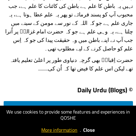
نہیں یہ باطن کا علم ہے باطن کی کائنات کا علم ہے، جب
محبوب آپ کو پسند فرمائے تو پھر یہ علم عطا ہوتا ہے، یہ
جاری علم ہے جو کہ اللہ کے نور سے مومن کے سینے میں
چلتا ہے، یہ وہی علم ہے جو کہ حضرت امام غزالیؒ پر اُترا
جب آپ نے اپنے باطن میں وہ حقیقت پیدا کی جو کہ اِس
علم کو حاصل کرنے کے لیے مطلوب تھی۔
حضرت اِقبالؒ بھی گرچہ دنیاوی طور پر اعلیٰ تعلیم یافتہ
تھے لیکن اس علم کا فیض تھا کہ اُن کی........
© Daily Urdu (Blogs)
We use cookies to provide some features and experiences in
visit website
QOSHE
More information
.
Close