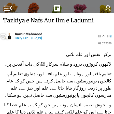
menu_open
Tazkiya e Nafs Aur Ilm e Ladunni
Aamir Mehmood
26
0
Daily Urdu (Blogs)
09.07.2026
تزکیہ نفس اور علم لدّنی
لاکھوں کروڑوں درود و سلام سرکار ﷺ کی ذات آقدس پر۔
تعلیم یافتہ اور ہوتا ہے اور علم یافتہ اور، دنیاوی تعلیم آپ
کالجوں یونیورسٹیوں سے حاصل کرتے ہیں جس کو کہ عام
طور پر ذریعہ روزگار بنایا جاتا ہے، علم اور چیز ہے، علم
مدرسوں کالجوں یا یونیورسٹیوں سے حاصل نہیں ہو سکتا۔
وہ خوش نصیب انسان ہوتے ہیں جن کو کہ یہ علم عطا کیا
جاتا ہے، اس کو علم لدّنی کہتے ہیں، علم لدّنی دنیا کا علم