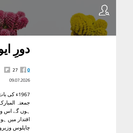
دورِ ا
27
0
09.07.2026
1967ء کی 
جمعتہ المبارک
ہوں گے اس وقت
اقتدار میں ہو
چاپلوس وزیروں