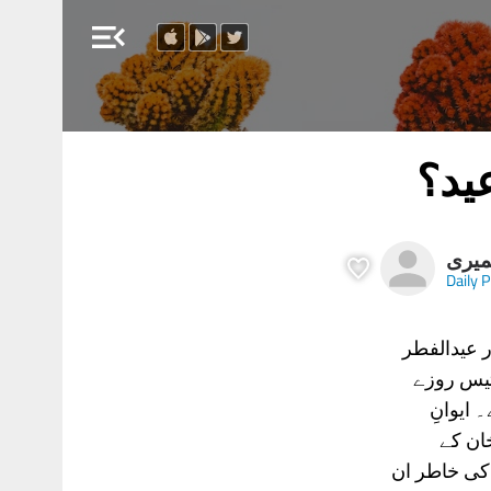
menu_open
ید؟
میری
Daily 
ور عیدالفطر
تیس روزے
ایوانِ
ان کے
 کی خاطر ان