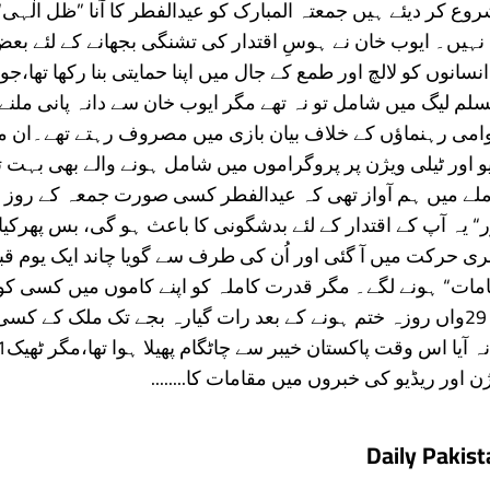
روع کر دیئے ہیں جمعتہ المبارک کو عیدالفطر کا آنا ”ظل الٰہی“
نہیں۔ ایوب خان نے ہوسِ اقتدار کی تشنگی بجھانے کے لئے بع
سانوں کو لالچ اور طمع کے جال میں اپنا حمایتی بنا رکھا تھا،ج
م لیگ میں شامل تو نہ تھے مگر ایوب خان سے دانہ پانی ملنے
امی رہنماؤں کے خلاف بیان بازی میں مصروف رہتے تھے۔ان م
و اور ٹیلی ویژن پر پروگراموں میں شامل ہونے والے بھی بہت ت
لے میں ہم آواز تھی کہ عیدالفطر کسی صورت جمعہ کے روز 
 یہ آپ کے اقتدار کے لئے بدشگونی کا باعث ہو گی، بس پھرکیا 
 حرکت میں آ گئی اور اُن کی طرف سے گویا چاند ایک یوم ق
امات“ ہونے لگے۔ مگر قدرت کاملہ کو اپنے کاموں میں کسی کو
گوارا نہ تھی۔ 29واں روزہ ختم ہونے کے بعد رات گیارہ بجے تک ملک کے ک
ن اور ریڈیو کی خبروں میں مقامات کا........