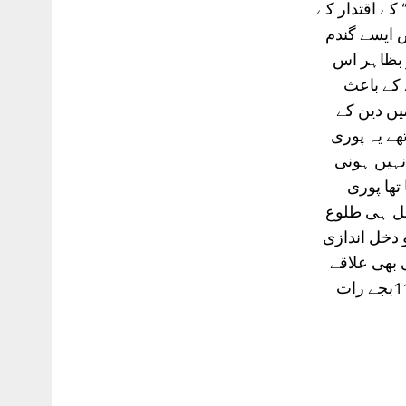
 کے اقتدار کے
ض ایسے گندم
و بظاہر اس
 کے باعث
یں دین کے
ھے یہ پوری
نہیں ہونی
تھا پوری
بل ہی طلوع
 دخل اندازی
سی بھی علاقے
میں چاند نظر نہ آیا اس وقت پاکستان خیبر سے چاٹگام پھیلا ہوا تھا،مگر ٹھیک11بجے رات