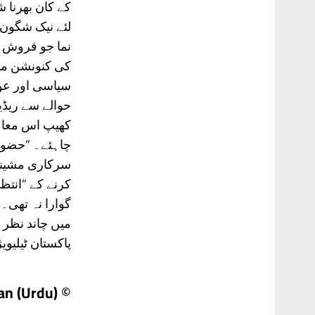
کے کان بھرنا ش
لئے نیک شگون 
نما جو فروش ان
کی کنونشن مسل
سیاسی اور عو
حوالے سے ریڈی
کھیپ اس معام
چاہئے۔ ”حضور“
سرکاری مشینری
کرنے کے ”انتظ
پاکستان ٹیلیویژ
© Daily Pakistan (Urdu)