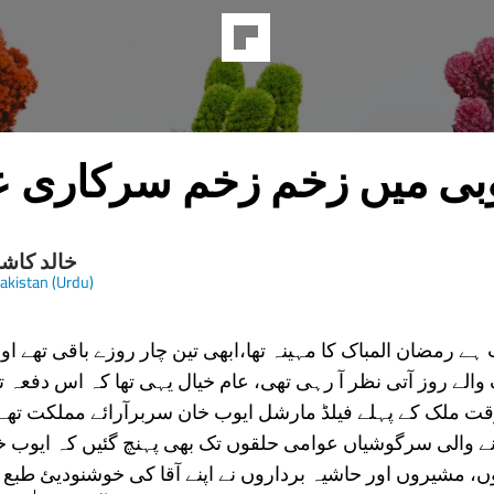
یوبی میں زخم زخم سرکاری ع
خالد کاش
Pakistan (Urdu)
بات ہے رمضان المباک کا مہینہ تھا،ابھی تین چار روزے باقی تھے ا
 والے روز آتی نظر آ رہی تھی، عام خیال یہی تھا کہ اس دفعہ 
 ملک کے پہلے فیلڈ مارشل ایوب خان سربرآرائے مملکت تھے۔ 
نے والی سرگوشیاں عوامی حلقوں تک بھی پہنچ گئیں کہ ایوب خ
، مشیروں اور حاشیہ برداروں نے اپنے آقا کی خوشنودیئ طبع