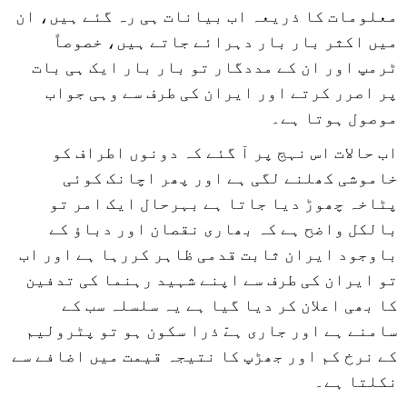
معلومات کا ذریعہ اب بیانات ہی رہ گئے ہیں، ان
میں اکثر بار بار دہرائے جاتے ہیں، خصوصاً
ٹرمپ اور ان کے مددگار تو بار بار ایک ہی بات
پر اصرر کرتے اور ایران کی طرف سے وہی جواب
موصول ہوتا ہے۔
اب حالات اس نہج پر آ گئے کہ دونوں اطراف کو
خاموشی کھلنے لگی ہے اور پھر اچانک کوئی
پٹاخہ چھوڑ دیا جاتا ہے بہرحال ایک امر تو
بالکل واضح ہے کہ بھاری نقصان اور دباؤ کے
باوجود ایران ثابت قدمی ظاہر کررہا ہے اور اب
تو ایران کی طرف سے اپنے شہید رہنما کی تدفین
کا بھی اعلان کر دیا گیا ہے یہ سلسلہ سب کے
سامنے ہے اور جاری ہےّ ذرا سکون ہو تو پٹرولیم
کے نرخ کم اور جھڑپ کا نتیجہ قیمت میں اضافے سے
نکلتا ہے۔