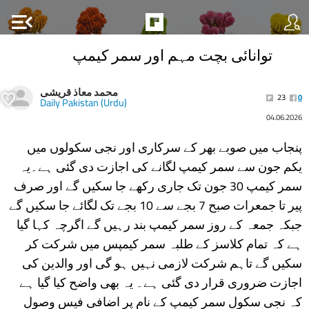
menu_open
توانائی بچت مہم اور سمر کیمپ
محمد معاذ قریشی
23
0
Daily Pakistan (Urdu)
04.06.2026
پنجاب میں صوبے بھر کے سرکاری اور نجی سکولوں میں
یکم جون سے سمر کیمپ لگانے کی اجازت دی گئی ہے۔یہ
سمر کیمپ 30 جون تک جاری رکھے جا سکیں گے اور صرف
پیر تا جمعرات صبح 7 بجے سے 10 بجے تک لگائے جا سکیں گے
جبکہ جمعہ کے روز سمر کیمپ بند رہیں گے اگرچہ کہا گیا
ہے کہ تمام کلاسز کے طلبہ سمر کیمپس میں شرکت کر
سکیں گے تاہم شرکت لازمی نہیں ہو گی اور والدین کی
اجازت ضروری قرار دی گئی ہے۔ یہ بھی واضح کیا گیا ہے
کہ نجی سکول سمر کیمپ کے نام پر اضافی فیس وصول