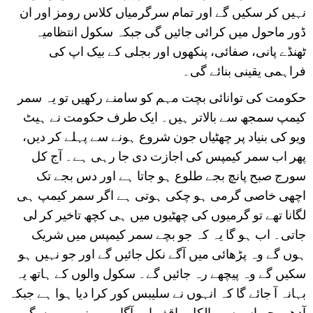
نہیں کر سکیں گے اور تمام سرگرمیاں کلاس رومز اور ان
ڈور ماحول میں کرائی جائیں گی جبکہ سکول انتظامیہ
ٹھنڈے پانی، صفائی، پنکھوں اور بجلی کے بیک اپ کی
فراہمی یقینی بنائے گی۔
حکومت کی توانائی بچت مہم کو سامنے رکھیں تو یہ سمر
کیمپ سمجھ سے بالاتر ہیں۔ ایک طرف حکومت نے ہیٹ
ویو کی بنیاد پر چھٹیاں جون شروع ہونے سے پہلے کر دیں،
پھر اب سمر کیمپس کی اجازت دی جا رہی ہے۔ آج کل
سورج صبح پانچ بجے طلوع ہو جاتا ہے اور دس بجے تک
اچھی خاصی گرمی ہو چکی ہوتی ہے اگر سمر کیمپ ہی
لگانا تھے تو گرمیوں کی چھٹیوں میں ہی کچھ تاخیر کر لی
جاتی۔ اب ہو گا یہ کہ جو بچے سمر کیمپس میں شریک
ہوں گے وہ پڑھائی میں آگے نکل جائیں گے اور جو نہیں ہو
سکیں گے وہ پیچھے رہ جائیں گے۔ سکول والوں کے ہاتھ یہ
بہانہ آ جائے گا کہ انہوں نے سلیبس کور کرا دیا ہوا ہے جبکہ
آدھے بچے اس سے بالکل واقف اور آگاہ ہی نہیں ہوں گے