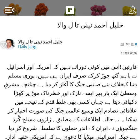
menu_open
خلیل احمد نینی تا ل والا
خلیل احمد نینی تا ل والا
18
0
Daily Jang
15.03.2026
قارئین !اس میں کوئی دورائے نہیں کہ امریکہ اور اسرائیل
نے باہم گٹھ جوڑ کرکے صرف ایران ہی نہیں، پوری مسلم
دنیا کیخلاف نئی صلیبی جنگ کا آغاز کر دیا ہے چنانچہ مشرقِ
وسطیٰ ایک بار پھر ایسے نازک اور خطرناک موڑ پر کھڑا
دکھائی دیتا ہے جہاں کسی بھی غلط قدم کے نتیجے میں
علاقائی تصادم ایک وسیع عالمی جنگ کی صورت اختیار کر
سکتا ہے۔ حالیہ اطلاعات کے مطابق ہزاروں مسلح کْرد
جنگجوؤں نے ایران کے اندر حملوں کا سلسلہ شروع کر دیا
ہے جبکہ اسرائیلی میڈیا کا دعویٰ ہے کہ امریکی خفیہ ادارہ