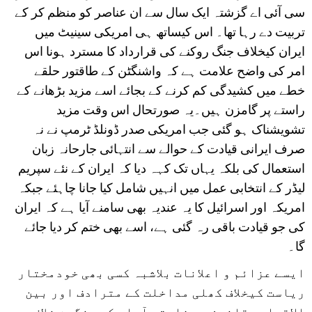
سی آئی اے گزشتہ ایک سال سے ان عناصر کو منظم کر کے
تربیت دے رہا تھا۔ اس کیساتھ ہی امریکی سینیٹ میں
ایران کیخلاف جنگ روکنے کی قرارداد کا مسترد ہونا اس
امر کی واضح علامت ہے کہ واشنگٹن کے طاقتور حلقے
خطے میں کشیدگی کم کرنے کے بجائے اسے مزید بڑھانے کے
راستے پر گامزن ہیں۔یہ صورتحال اس وقت مزید
تشویشناک ہو گئی جب امریکی صدر ڈونلڈ ٹرمپ نے نہ
صرف ایرانی قیادت کے حوالے سے انتہائی جارحانہ زبان
استعمال کی بلکہ یہاں تک کہہ دیا کہ ایران کے نئے سپریم
لیڈر کے انتخابی عمل میں انہیں شامل کیا جانا چاہئے جبکہ
امریکہ اور اسرائیل کا یہ عندیہ بھی سامنے آیا ہے کہ ایران
کی جو قیادت باقی رہ گئی ہے، اسے بھی ختم کر دیا جائے
گا۔
ایسے عزائم و اعلانات بلاشبہ کسی بھی خودمختار
ریاست کیخلاف کھلی مداخلت کے مترادف اور بین
الاقوامی قانون و سفارتی آداب کی سنگین خلاف