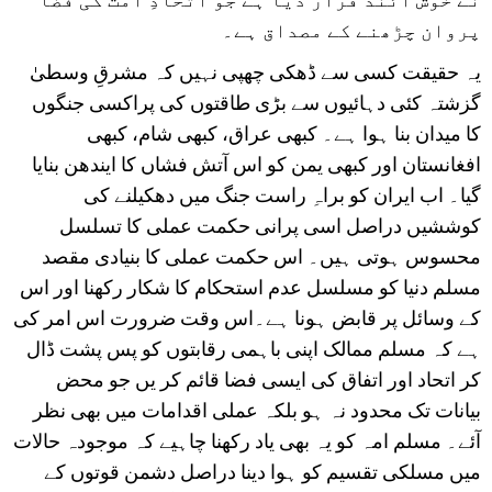
پروان چڑھنے کے مصداق ہے۔
یہ حقیقت کسی سے ڈھکی چھپی نہیں کہ مشرقِ وسطیٰ
گزشتہ کئی دہائیوں سے بڑی طاقتوں کی پراکسی جنگوں
کا میدان بنا ہوا ہے۔ کبھی عراق، کبھی شام، کبھی
افغانستان اور کبھی یمن کو اس آتش فشاں کا ایندھن بنایا
گیا۔ اب ایران کو براہِ راست جنگ میں دھکیلنے کی
کوششیں دراصل اسی پرانی حکمت عملی کا تسلسل
محسوس ہوتی ہیں۔ اس حکمت عملی کا بنیادی مقصد
مسلم دنیا کو مسلسل عدم استحکام کا شکار رکھنا اور اس
کے وسائل پر قابض ہونا ہے۔اس وقت ضرورت اس امر کی
ہے کہ مسلم ممالک اپنی باہمی رقابتوں کو پس پشت ڈال
کر اتحاد اور اتفاق کی ایسی فضا قائم کر یں جو محض
بیانات تک محدود نہ ہو بلکہ عملی اقدامات میں بھی نظر
آئے۔ مسلم امہ کو یہ بھی یاد رکھنا چاہیے کہ موجودہ حالات
میں مسلکی تقسیم کو ہوا دینا دراصل دشمن قوتوں کے