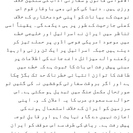
ورزی ہیں۔ دنیا کی کوئی بھی باوقار قوم اس
نوعیت کے بیانات کو اپنی خودمختاری کے خلاف
کھلی جارحیت کے طور پر ہی دیکھے گی۔ یقیناً اسی
تناظر میں ایران نے اسرائیل اور خلیجی خطے
میں موجود امریکی فوجی اڈوں پر حملے تیز کر
دیئے ہیں جبکہ اسرائیل پر ایک ٹن وزنی وارہیڈ
رکھنے والے میزائل داغے جانے کی اطلاعات پر
مبنی پیش رفت اس بات کا ثبوت ہے کہ خطے میں
طاقت کا توازن انتہائی خطرناک حد تک بگڑ چکا
ہے اور اگر بروقت سفارتی کوششیں نہ کی گئیں تو
صورتحال مکمل جنگ میں تبدیل ہو سکتی ہے۔اس
حوالے سے سعودی عرب کا یہ اعلان کہ وہ اپنی
سرزمین کو ایران کے خلاف استعمال ہونے کی
اجازت نہیں دے گا، نہایت اہم اور قابلِ توجہ
پیش رفت ہے۔ ریاض کی طرف سے اس موقف کو ایران
نے خوش آئند قرار دیا ہے جو اتحادِ امت کی فضا