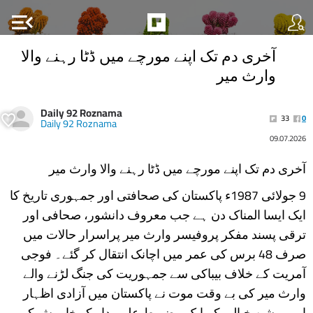
menu_open
آخری دم تک اپنے مورچے میں ڈٹا رہنے والا
وارث میر
Daily 92 Roznama
33
0
Daily 92 Roznama
09.07.2026
آخری دم تک اپنے مورچے میں ڈٹا رہنے والا وارث میر
9 جولائی 1987ء پاکستان کی صحافتی اور جمہوری تاریخ کا
ایک ایسا المناک دن ہے جب معروف دانشور، صحافی اور
ترقی پسند مفکر پروفیسر وارث میر پراسرار حالات میں
صرف 48 برس کی عمر میں اچانک انتقال کر گئے۔ فوجی
آمریت کے خلاف بیباکی سے جمہوریت کی جنگ لڑنے والے
وارث میر کی بے وقت موت نے پاکستان میں آزادی اظہار
اور روشن خیالی کے ایک مضبوط علمبردار کو خاموش کر