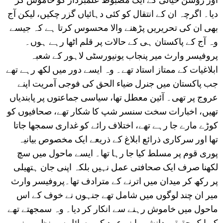
دیا۔ اگرچہ ان کے انتقال کو کئی دہائیاں گزر چکیں، لیکن آج
بھی ان کی تحریریں پڑھنے والا محسوس کرتا ہے کہ جیسے
وہ آج کے پاکستان ہی کے حالات پر قلم اٹھا رہے ہوں۔
پروفیسر وارث میر پنجاب یونیورسٹی لاہور کے شعبہ
ابلاغیات کے ممتاز استاد تھے۔ وہ ایسے دور میں لکھ رہے تھے
جب پاکستان میں جنرل ضیاء الحق کی فوجی آمریت اپنے
عروج پر تھی۔ آئین معطل تھا، سیاسی جماعتوں پر پابندیاں
تھیں، اخبارات سخت سنسر شپ کا شکار تھے، صحافیوں کو
کوڑے مارے جا رہے تھے، اختلاف رائے کو غداری سمجھا جاتا
تھا اور سرکاری ذرائع ابلاغ کے ذریعے ایک مخصوص بیانیہ
پوری قوم پر مسلط کیا جا رہا تھا۔ ایسے ماحول میں سچ
لکھنا صرف ایک صحافتی عمل نہیں بلکہ اپنی جان ہتھیلی
پر رکھ کر میدان میں اترنے کے مترادف تھا۔پروفیسر وارث
میر ان چند لوگوں میں شامل تھے جنہوں نے خوف کے اس
ماحول میں خاموش رہنے سے انکار کر دیا۔ وہ سمجھتے تھے
کہ ایک حقیقی دانشور اپنے عہد کے مسائل سے نظریں نہیں