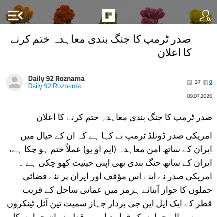
menu_open
صدر ٹرمپ کا جنگ بندی معاہدہ ختم کرنے
کا اعلان
Daily 92 Roznama
37
0
Daily 92 Roznama
09.07.2026
صدر ٹرمپ کا جنگ بندی معاہدہ ختم کرنے کا اعلان
امریکی صدر ڈونلڈ ٹرمپ نے کہا ہے کہ ان کے خیال میں
ایران کے ساتھ امن معاہدہ (ایم او یو) عملاً ختم ہو چکا ہے،
ایران کے ساتھ جنگ بندی بھی اپنی حیثیت کھو چکی ہے ۔
امریکی صدر نے اپنے اس مؤقف اور ایران پر نئے فضائی
حملوں کا جواز آبنائے ہرمز میں عمانی ساحل کے قریب
قطر کے ایک ایل این جی بردار جہاز سمیت تین آئل ٹینکروں
پر ہونے والے حملوں کو قرار دیا ہے۔ قطر نے ان حملوں کا