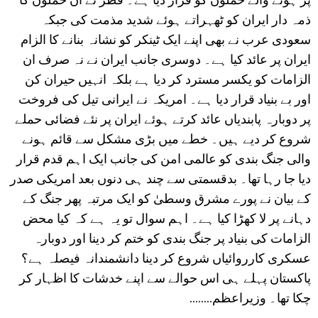
ذمہ دار ایران کو ٹھہراتے ہوئے شدید مذمت کی جبکہ
سعودی عرب نے بھی اپنے ایک ٹینکر کو نشانہ بنانے کا الزام
ایران پر عائد کیا ہے۔ دوسری جانب ایران نے نہ صرف ان
الزامات کو یکسر مسترد کر دیا ہے بلکہ انہیں حیران کن
اور بے بنیاد قرار دیا ہے۔ امریکہ نے ایرانی تیل کی فروخت
پر دوبارہ پابندیاں عائد کرتے ہوئے ایران پر نئے فضائی حملے
شروع کر دیے ہیں۔ خطے میں بڑی مشکل سے قائم ہونے
والی جنگ بندی کو عالمی امن کی جانب ایک اہم قدم قرار
دیا جا رہا تھا۔ بدقسمتی سے چند ہی دنوں بعد امریکی صدر
کے بیان نے پورے مشرق وسطیٰ کو ایک مرتبہ پھر جنگ کے
دہانے پر لا کھڑا کیا ہے۔ اہم سوال تو یہ ہے کہ کیا محض
الزامات کی بنیاد پر جنگ بندی کو ختم کر دینا اور دوبارہ
عسکری کارروائیاں شروع کر دینا دانشمندانہ فیصلہ ہے؟
پاکستان پہلے ہی اس حوالے سے اپنے خدشات کا اظہار کر
چکا تھا۔ وزیراعظم........