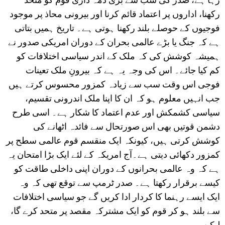
رکھنا، اداروں پر اعتماد قائم کرنا اور بیرونی محاذ پر موجود
فوجیوں کے حوصلے بلند رکھنا ہوتی ہے۔ تاریخ ہمیں بتاتی
ہے کہ جنگ یا بڑے عالمی بحران کے دوران امریکی صدور نے
ہمیشہ کوشش کی کہ ملک کے اندر سیاسی اختلافات کو
کم کیا جائے۔ اس کی وجہ یہ ہے کہ بیرونِ ملک تعینات
فوجی اس وقت سب سے زیادہ کمزور محسوس کرتے ہیں
جب انہیں معلوم ہو کہ ان کا اپنا ملک اندرونی تقسیم،
سیاسی کشمکش اور عدم اعتماد کا شکار ہے۔ اسی طرح
دشمن قوتیں بھی اس صورتحال سے فائدہ اٹھانے کی
کوشش کرتی ہیں، کیونکہ ایک منقسم قوم عالمی سطح پر
کمزور دکھائی دیتی ہے۔آج امریکہ کے لئے ایک بڑا امتحان یہ
ہے کہ وہ عالمی بحرانوں کے دوران اپنی داخلی طاقت کو
کیسے برقرار رکھتا ہے۔ صدر ٹرمپ سے توقع تھی کہ وہ
ایک ایسے رہنما کا کردار ادا کریں گے جو سیاسی اختلافات
سے بلند ہو کر قوم کو ایک مشترکہ مقصد پر متحد کرے گا،
لیکن........