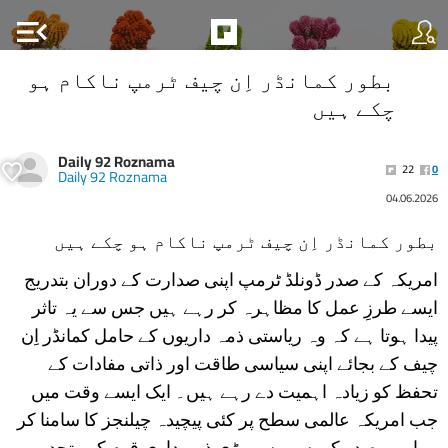
menu_open
بطور کمانڈر اِن چیف ٹرمپ ناکام ہو
چکے ہیں
Daily 92 Roznama
22
0
Daily 92 Roznama
04.06.2026
بطور کمانڈر اِن چیف ٹرمپ ناکام ہو چکے ہیں
امریکہ کے صدر ڈونلڈ ٹرمپ اپنی صدارت کے دوران بتدریج
ایسے طرزِ عمل کا مظاہرہ کر رہے ہیں جس سے یہ تاثر
پیدا ہوتا ہے کہ وہ ریاستی ذمہ داریوں کے حامل کمانڈر اِن
چیف کے بجائے اپنی سیاسی طاقت اور ذاتی مفادات کے
تحفظ کو زیادہ اہمیت دے رہے ہیں۔ ایک ایسے وقت میں
جب امریکہ عالمی سطح پر کئی پیچیدہ چیلنجز کا سامنا کر
رہا ہے، صدر کی سب سے بڑی ذمہ داری قوم کو متحد